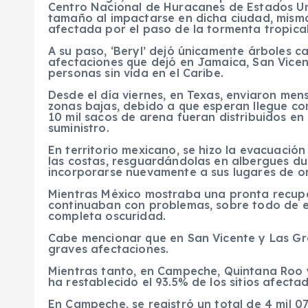
Centro Nacional de Huracanes de Estados Un
tamaño al impactarse en dicha ciudad, misma
afectada por el paso de la tormenta tropical
A su paso, ‘Beryl’ dejó únicamente árboles ca
afectaciones que dejó en Jamaica, San Vicen
personas sin vida en el Caribe.
Desde el día viernes, en Texas, enviaron men
zonas bajas, debido a que esperan llegue con
10 mil sacos de arena fueran distribuidos e
suministro.
En territorio mexicano, se hizo la evacuación
las costas, resguardándolas en albergues du
incorporarse nuevamente a sus lugares de ori
Mientras México mostraba una pronta recuper
continuaban con problemas, sobre todo de ele
completa oscuridad.
Cabe mencionar que en San Vicente y Las Gr
graves afectaciones.
Mientras tanto, en Campeche, Quintana Roo y
ha restablecido el 93.5% de los sitios afect
En Campeche, se registró un total de 4 mil 07