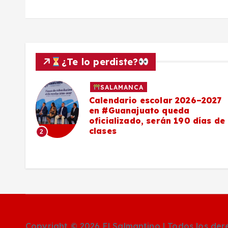
¿Te lo perdiste?
SALAMANCA
Calendario escolar 2026–2027
al
en #Guanajuato queda
el
oficializado, serán 190 días de
clases
2
o
Copyright © 2026 El Salmantino | Todos los de