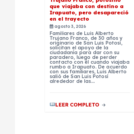
e
que viajaba con destino a
Irapuato, pero desapareció
n
en el trayecto
agosto 3, 2026
t
Familiares de Luis Alberto
Trujano Franco, de 30 años y
originario de San Luis Potosí,
r
solicitan el apoyo de la
ciudadanía para dar con su
paradero, luego de perder
contacto con él cuando viajaba
a
rumbo a Irapuato. De acuerdo
con sus familiares, Luis Alberto
salió de San Luis Potosí
d
alrededor de las…
a
LEER COMPLETO
s