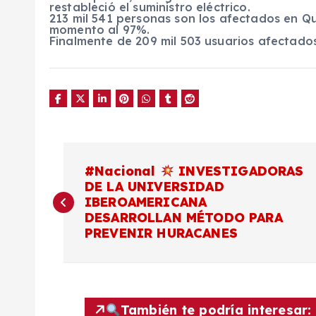
restableció el suministro eléctrico.
213 mil 541 personas son los afectados en Qu
momento al 97%.
Finalmente de 209 mil 503 usuarios afectados
N
#Nacional
INVESTIGADORAS
DE LA UNIVERSIDAD
a
IBEROAMERICANA
DESARROLLAN MÉTODO PARA
v
PREVENIR HURACANES
e
También te podría interesar: