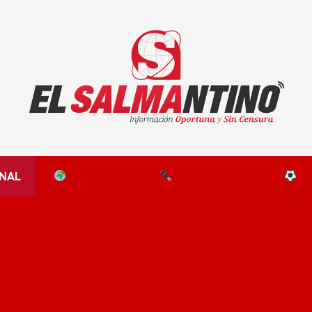
El Salmantino - medios/noticias/editorial
NAL
EL MUNDO
EDITORIALES
D