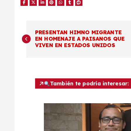
N
PRESENTAN HIMNO MIGRANTE
EN HOMENAJE A PAISANOS QUE
a
VIVEN EN ESTADOS UNIDOS
v
e
También te podría interesar:
g
a
c