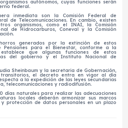
e organismos autónomos, cuyas funciones serán
erno federal.
era inmediata son la Comisión Federal de
ral de Telecomunicaciones. En cambio, existen
otros organismos, como el INAI, la Comisión
onal de Hidrocarburos, Coneval y la Comisión
ación.
ahorros generados por la extinción de estos
 Pensiones para el Bienestar, conforme a la
e establece que algunas funciones de estos
ías del gobierno y el Instituto Nacional de
audia Sheinbaum y la secretaria de Gobernación,
transitorios, el decreto entra en vigor al día
respecta a la expedición de las leyes secundarias
a, telecomunicaciones y radiodifusión.
0 días naturales para realizar las adecuaciones
slaturas locales deberán armonizar sus marcos
a y protección de datos personales en un plazo