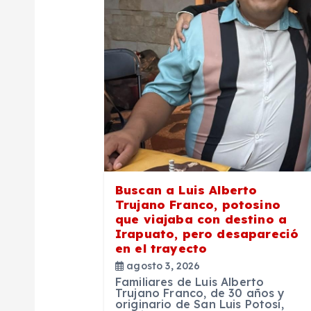
i
ó
n
d
e
Buscan a Luis Alberto
Trujano Franco, potosino
e
que viajaba con destino a
Irapuato, pero desapareció
en el trayecto
n
agosto 3, 2026
Familiares de Luis Alberto
t
Trujano Franco, de 30 años y
originario de San Luis Potosí,