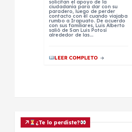
solicitan el apoyo de la
ciudadanía para dar con su
r
paradero, luego de perder
contacto con él cuando viajaba
rumbo a Irapuato. De acuerdo
a
con sus familiares, Luis Alberto
salió de San Luis Potosí
alrededor de las…
d
a
LEER COMPLETO
s
¿Te lo perdiste?