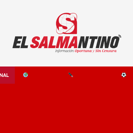
El Salmantino - medios/noticias/editorial
NAL
EL MUNDO
EDITORIALES
D