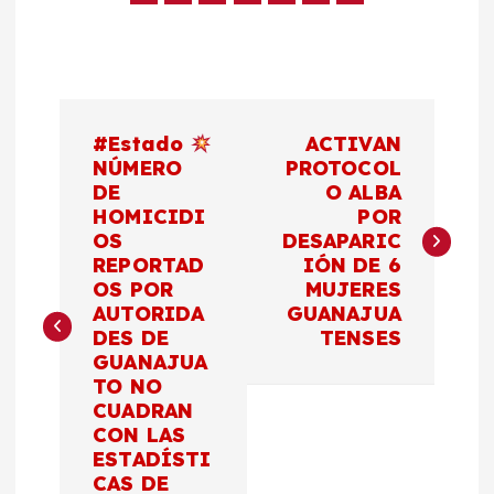
N
#Estado
ACTIVAN
a
NÚMERO
PROTOCOL
DE
O ALBA
HOMICIDI
POR
v
OS
DESAPARIC
REPORTAD
IÓN DE 6
e
OS POR
MUJERES
AUTORIDA
GUANAJUA
g
DES DE
TENSES
GUANAJUA
a
TO NO
CUADRAN
c
CON LAS
ESTADÍSTI
CAS DE