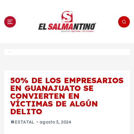
S
a
l
t
a
r
a
l
c
o
El Salmantino - medios/noticias/editorial
n
t
e
Inicio
n
i
d
o
50% DE LOS EMPRESARIOS
EN GUANAJUATO SE
CONVIERTEN EN
VÍCTIMAS DE ALGÚN
DELITO
ESTATAL
agosto 3, 2024