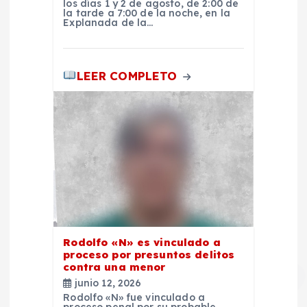
a
los días 1 y 2 de agosto, de 2:00 de
la tarde a 7:00 de la noche, en la
Explanada de la…
d
a
LEER COMPLETO
s
Rodolfo «N» es vinculado a
proceso por presuntos delitos
contra una menor
junio 12, 2026
Rodolfo «N» fue vinculado a
proceso penal por su probable