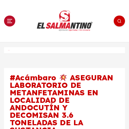
S
a
l
t
a
r
a
l
c
o
El Salmantino - medios/noticias/editorial
n
t
e
Inicio
n
i
d
o
#Acámbaro
ASEGURAN
LABORATORIO DE
METANFETAMINAS EN
LOCALIDAD DE
ANDOCUTÍN Y
DECOMISAN 3.6
TONELADAS DE LA