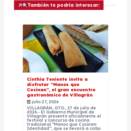
i
También te podría interesar:
ó
n
d
e
e
Cinthia Teniente invita a
disfrutar “Manos que
n
Cocinan”, el gran encuentro
gastronómico de Villagrán
t
julio 27, 2026
VILLAGRÁN, GTO., 27 de julio de
2026.- El Gobierno Municipal de
r
Villagrán presentó oficialmente el
festival y concurso de cocina
tradicional “Manos que Cocinan:
Identidad”, que se llevará a cabo