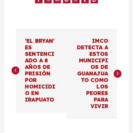
N
‘EL BRYAN’
IMCO
a
ES
DETECTA A
SENTENCI
ESTOS
ADO A 8
MUNICIPI
v
AÑOS DE
OS DE
PRISIÓN
GUANAJUA
e
POR
TO COMO
HOMICIDI
LOS
g
O EN
PEORES
IRAPUATO
PARA
a
VIVIR
c