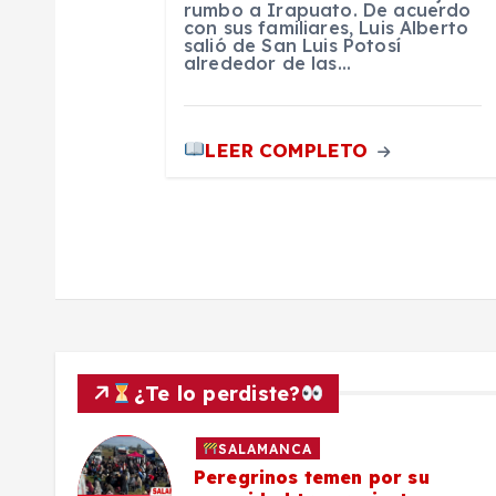
r
rumbo a Irapuato. De acuerdo
con sus familiares, Luis Alberto
a
salió de San Luis Potosí
alrededor de las…
d
LEER COMPLETO
a
s
¿Te lo perdiste?
SALAMANCA
lo a
Peregrinos temen por su