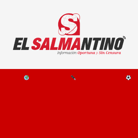
El Salmantino - medios/noticias/editorial
NAL
EL MUNDO
EDITORIALES
D