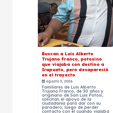
i
ó
n
d
e
Buscan a Luis Alberto
Trujano Franco, potosino
que viajaba con destino a
e
Irapuato, pero desapareció
en el trayecto
n
agosto 3, 2026
Familiares de Luis Alberto
Trujano Franco, de 30 años y
t
originario de San Luis Potosí,
solicitan el apoyo de la
ciudadanía para dar con su
paradero, luego de perder
contacto con él cuando viajaba