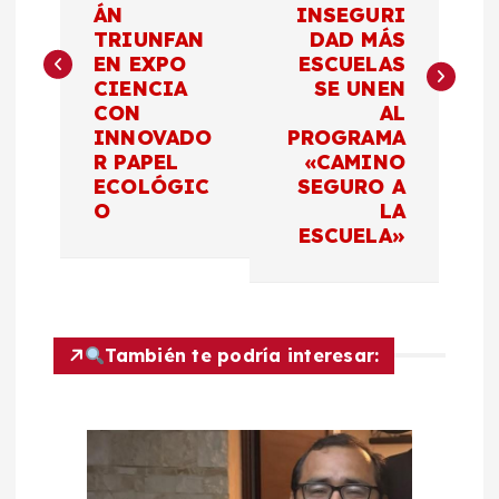
v
ÁN
INSEGURI
TRIUNFAN
DAD MÁS
e
EN EXPO
ESCUELAS
CIENCIA
SE UNEN
g
CON
AL
INNOVADO
PROGRAMA
a
R PAPEL
«CAMINO
ECOLÓGIC
SEGURO A
c
O
LA
ESCUELA»
i
ó
También te podría interesar:
n
d
e