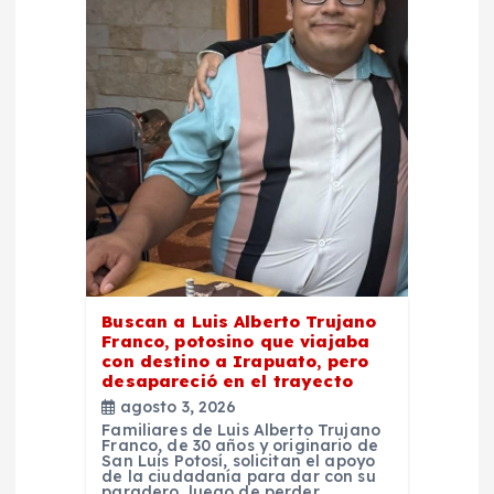
e
n
t
r
a
d
Buscan a Luis Alberto Trujano
Franco, potosino que viajaba
a
con destino a Irapuato, pero
desapareció en el trayecto
agosto 3, 2026
s
Familiares de Luis Alberto Trujano
Franco, de 30 años y originario de
San Luis Potosí, solicitan el apoyo
de la ciudadanía para dar con su
paradero, luego de perder