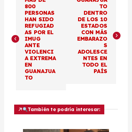
a
800
TO
PERSONAS
DENTRO
HAN SIDO
DE LOS 10
v
REFUGIAD
ESTADOS
AS POR EL
CON MÁS
e
IMUG
EMBARAZO
ANTE
S
g
VIOLENCI
ADOLESCE
A EXTREMA
NTES EN
a
EN
TODO EL
GUANAJUA
PAÍS
c
TO
i
ó
También te podría interesar:
n