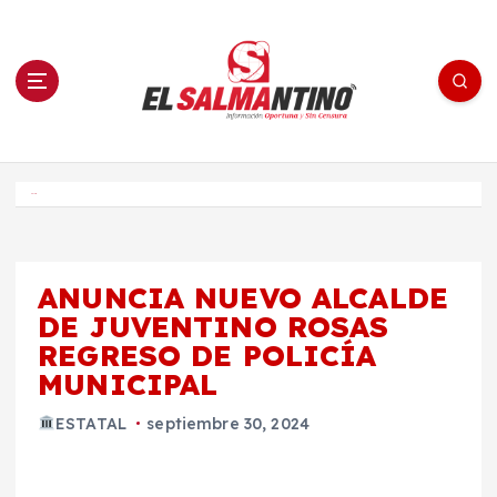
S
a
l
t
a
r
a
l
c
o
El Salmantino - medios/noticias/editorial
n
t
e
Inicio
n
i
d
o
ANUNCIA NUEVO ALCALDE
DE JUVENTINO ROSAS
REGRESO DE POLICÍA
MUNICIPAL
ESTATAL
septiembre 30, 2024