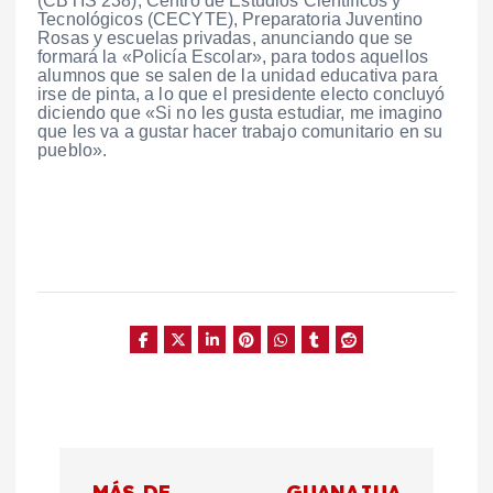
(CBTIS 238), Centro de Estudios Científicos y
Tecnológicos (CECYTE), Preparatoria Juventino
Rosas y escuelas privadas, anunciando que se
formará la «Policía Escolar», para todos aquellos
alumnos que se salen de la unidad educativa para
irse de pinta, a lo que el presidente electo concluyó
diciendo que «Si no les gusta estudiar, me imagino
que les va a gustar hacer trabajo comunitario en su
pueblo».
N
MÁS DE
GUANAJUA