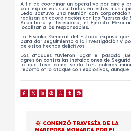
A fin de coordinar un operativo por aire y 
con explosivos suscitados en estos municip
Ledo sostuvo una reunión con corporacione
realizan en coordinación con las Fuerzas de 
Acámbaro y Jerécuaro, el Ejército Mexica
localizar a los responsables.
La Fiscalía General del Estado expuso que 
para dar seguimiento a la investigación y po
de estos hechos delictivos.
Los ataques tuvieron lugar el pasado j
agresión contra las instalaciones de Seguri
lo que tuvo como saldo tres policías munic
reportó otro ataque con explosivos, aunque 
N
COMENZÓ TRAVESÍA DE LA
MARIPOSA MONARCA POR EL