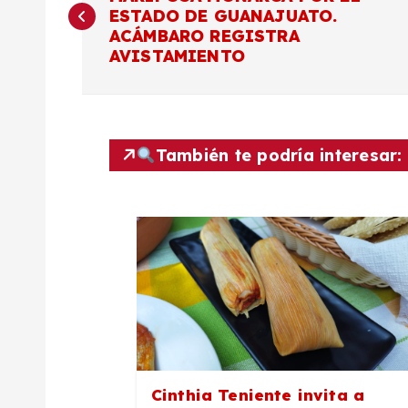
a
ESTADO DE GUANAJUATO.
ACÁMBARO REGISTRA
v
AVISTAMIENTO
e
g
También te podría interesar:
a
c
i
ó
Cinthia Teniente invita a