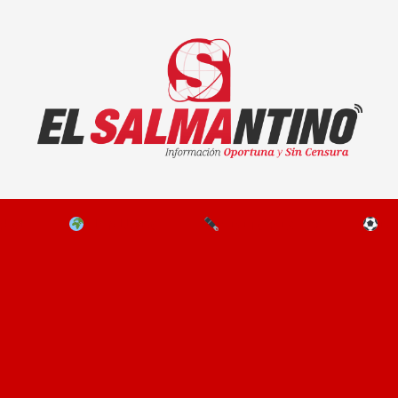
El Salmantino - medios/noticias/editorial
NAL
EL MUNDO
EDITORIALES
D