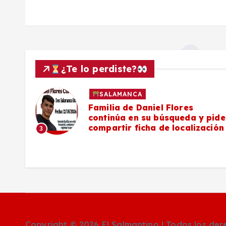
d
a
s
¿Te lo perdiste?
ALAMANCA
SALAM
lia de Daniel Flores
#Salama
tinúa en su búsqueda y pide
poniente
artir ficha de localización
falta de
Camino 
4
Copyright © 2026 El Salmantino | Todos los de