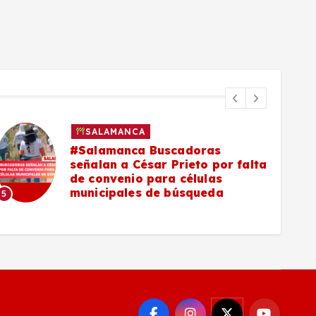
SALAMANCA
 Buscadoras
Asaltan a trabaj
sar Prieto por falta
su camioneta en 
para células
#Salamanca-La 
6
 de búsqueda