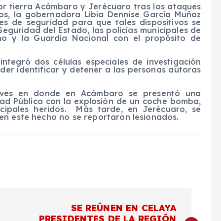
por tierra Acámbaro y Jerécuaro tras los ataques
ios, la gobernadora Libia Dennise García Muñoz
s de seguridad para que tales dispositivos se
Seguridad del Estado, las policías municipales de
no y la Guardia Nacional con el propósito de
integró dos células especiales de investigación
der identificar y detener a las personas autoras
ueves en donde en Acámbaro se presentó una
dad Pública con la explosión de un coche bomba,
ipales heridos.
Más tarde, en Jerécuaro, se
en este hecho no se reportaron lesionados.
SE REÚNEN EN CELAYA
PRESIDENTES DE LA REGIÓN