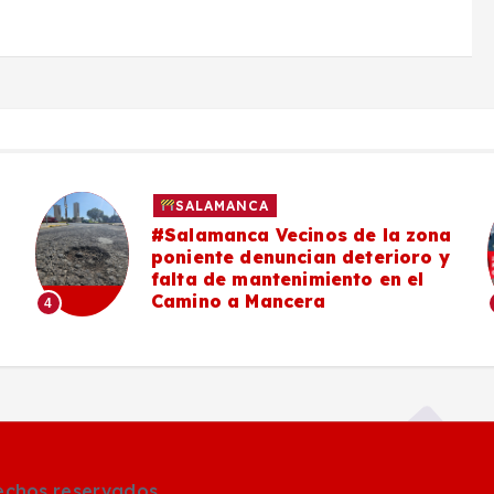
ANCA
SALAMANCA
nca Vecinos de la zona
#Salamanca
 denuncian deterioro y
señalan a Cé
 mantenimiento en el
de convenio 
a Mancera
municipales
5
rechos reservados.