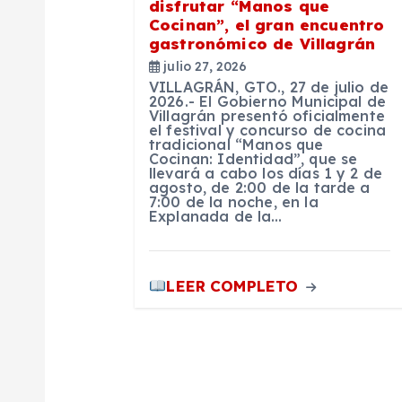
n
disfrutar “Manos que
Cocinan”, el gran encuentro
gastronómico de Villagrán
d
julio 27, 2026
VILLAGRÁN, GTO., 27 de julio de
e
2026.- El Gobierno Municipal de
Villagrán presentó oficialmente
el festival y concurso de cocina
tradicional “Manos que
e
Cocinan: Identidad”, que se
llevará a cabo los días 1 y 2 de
agosto, de 2:00 de la tarde a
n
7:00 de la noche, en la
Explanada de la…
t
LEER COMPLETO
r
a