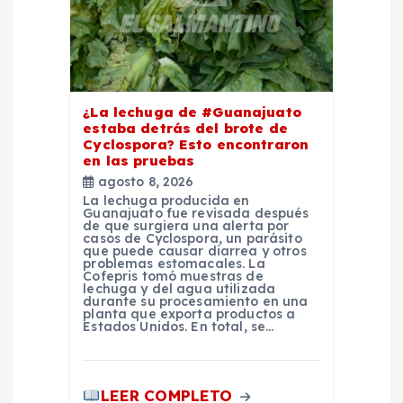
e
e
n
¿La lechuga de #Guanajuato
estaba detrás del brote de
Cyclospora? Esto encontraron
t
en las pruebas
agosto 8, 2026
r
La lechuga producida en
Guanajuato fue revisada después
de que surgiera una alerta por
a
casos de Cyclospora, un parásito
que puede causar diarrea y otros
problemas estomacales. La
Cofepris tomó muestras de
d
lechuga y del agua utilizada
durante su procesamiento en una
planta que exporta productos a
a
Estados Unidos. En total, se…
s
LEER COMPLETO