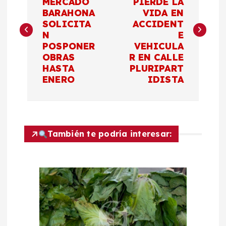
MERCADO
PIERDE LA
BARAHONA
VIDA EN
v
SOLICITA
ACCIDENT
N
E
e
POSPONER
VEHICULA
OBRAS
R EN CALLE
g
HASTA
PLURIPART
ENERO
IDISTA
a
c
También te podría interesar:
i
ó
n
d