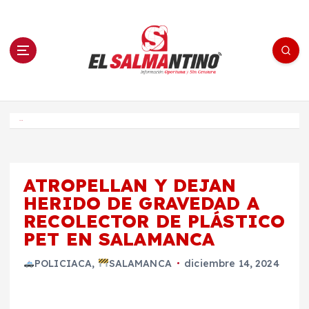
S
a
l
t
a
r
a
l
c
o
El Salmantino - medios/noticias/editorial
n
t
e
Inicio
n
i
d
o
ATROPELLAN Y DEJAN
HERIDO DE GRAVEDAD A
RECOLECTOR DE PLÁSTICO
PET EN SALAMANCA
POLICIACA
,
SALAMANCA
diciembre 14, 2024