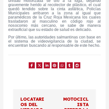
unidad motorizada se dio a la fuga, dejando
gravemente herido al recolector de plástico, el cual
quedó tendido sobre la cinta asfáltica, Policías
Municipales arribaron a la zona al igual que
paramédicos de la Cruz Roja Mexicana los cuales
trasladaron al masculino en código rojo al
nosocomio más cercano, se sabe de manera
extraoficial que su estado de salud es delicado.
Por último, las autoridades salmantinas con base en
el sistema de videovigilancia de la ciudad, se
encuentran buscando al responsable de este hecho.
N
LOCATARI
MOTOCICL
a
OS DEL
ISTA