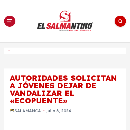
S
a
l
t
a
r
a
l
c
o
El Salmantino - medios/noticias/editorial
n
t
e
Inicio
n
i
d
o
AUTORIDADES SOLICITAN
A JÓVENES DEJAR DE
VANDALIZAR EL
«ECOPUENTE»
SALAMANCA
julio 8, 2024