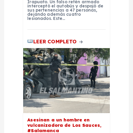
Irapuato. Un falso retén armado
a
interceptó el autobús y despojó de
sus pertenencias a 47 personas,
dejando además cuatro
lesionados. Este…
s
LEER COMPLETO
Asesinan a un hombre en
vulcanizadora de Los Sauces,
#Salamanca