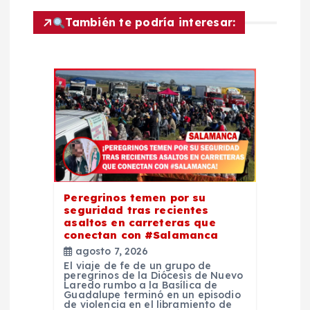
n
También te podría interesar:
d
e
e
n
t
Peregrinos temen por su
seguridad tras recientes
r
asaltos en carreteras que
conectan con #Salamanca
agosto 7, 2026
a
El viaje de fe de un grupo de
peregrinos de la Diócesis de Nuevo
Laredo rumbo a la Basílica de
d
Guadalupe terminó en un episodio
de violencia en el libramiento de