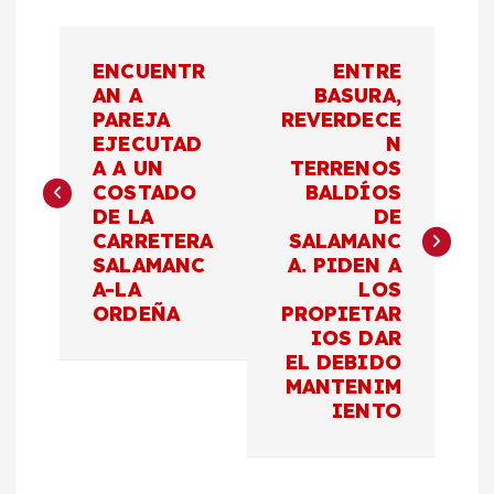
N
ENCUENTR
ENTRE
a
AN A
BASURA,
PAREJA
REVERDECE
EJECUTAD
N
v
A A UN
TERRENOS
COSTADO
BALDÍOS
e
DE LA
DE
CARRETERA
SALAMANC
g
SALAMANC
A. PIDEN A
A-LA
LOS
a
ORDEÑA
PROPIETAR
IOS DAR
c
EL DEBIDO
MANTENIM
IENTO
i
ó