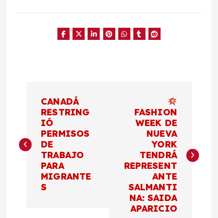
N
CANADÁ
a
RESTRING
FASHION
IÓ
WEEK DE
PERMISOS
NUEVA
v
DE
YORK
TRABAJO
TENDRÁ
e
PARA
REPRESENT
MIGRANTE
ANTE
g
S
SALMANTI
NA: SAIDA
a
APARICIO