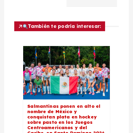
c
i
También te podría interesar:
ó
n
d
e
e
Salmantinas ponen en alto el
n
nombre de México y
conquistan plata en hockey
sobre pasto en los Juegos
t
Centroamericanos y del
Caribe, en Santo Domingo 2026