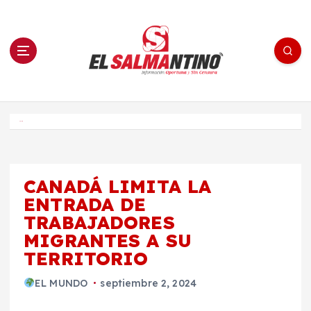
S
a
l
t
a
r
a
l
c
o
El Salmantino - medios/noticias/editorial
n
t
e
Inicio
n
i
d
o
CANADÁ LIMITA LA
ENTRADA DE
TRABAJADORES
MIGRANTES A SU
TERRITORIO
EL MUNDO
septiembre 2, 2024