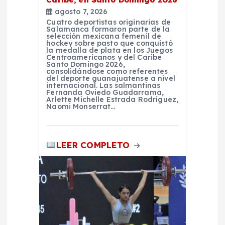
r
agosto 7, 2026
Cuatro deportistas originarias de
Salamanca formaron parte de la
a
selección mexicana femenil de
hockey sobre pasto que conquistó
la medalla de plata en los Juegos
d
Centroamericanos y del Caribe
Santo Domingo 2026,
consolidándose como referentes
del deporte guanajuatense a nivel
a
internacional. Las salmantinas
Fernanda Oviedo Guadarrama,
Arlette Michelle Estrada Rodríguez,
s
Naomi Monserrat…
LEER COMPLETO