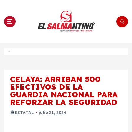
S
a
l
t
a
r
a
l
c
o
El Salmantino - medios/noticias/editorial
n
t
e
Inicio
n
i
d
o
CELAYA: ARRIBAN 500
EFECTIVOS DE LA
GUARDIA NACIONAL PARA
REFORZAR LA SEGURIDAD
ESTATAL
julio 21, 2024