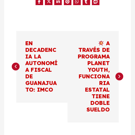
N
EN
A
a
DECADENC
TRAVÉS DE
IA LA
PROGRAMA
AUTONOMÍ
PLANET
v
A FISCAL
YOUTH,
DE
FUNCIONA
e
GUANAJUA
RIA
TO: IMCO
ESTATAL
g
TIENE
DOBLE
a
SUELDO
c