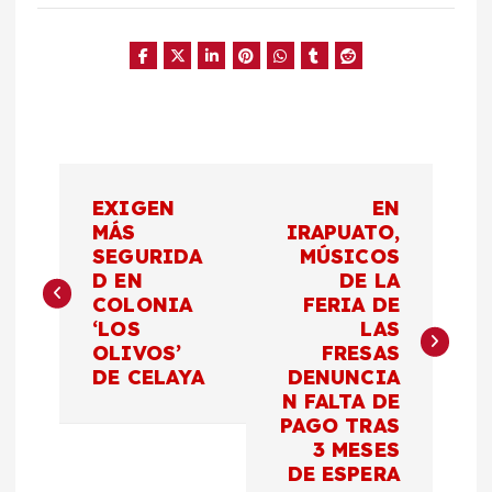
N
EXIGEN
EN
a
MÁS
IRAPUATO,
SEGURIDA
MÚSICOS
D EN
DE LA
v
COLONIA
FERIA DE
‘LOS
LAS
e
OLIVOS’
FRESAS
DE CELAYA
DENUNCIA
g
N FALTA DE
PAGO TRAS
a
3 MESES
DE ESPERA