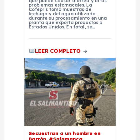
a
que puede causar diarrea y otros
problemas estomacales. La
Cofepris tomó muestras de
d
lechuga y del agua utilizada
durante su procesamiento en una
planta que exporta productos a
a
Estados Unidos. En total, se…
s
LEER COMPLETO
Secuestran a un hombre en
Barrón, #Salamanca