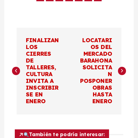
N
FINALIZAN
LOCATARI
a
LOS
OS DEL
CIERRES
MERCADO
DE
BARAHONA
v
TALLERES,
SOLICITA
CULTURA
N
e
INVITA A
POSPONER
INSCRIBIR
OBRAS
g
SE EN
HASTA
ENERO
ENERO
a
c
También te podría interesar: