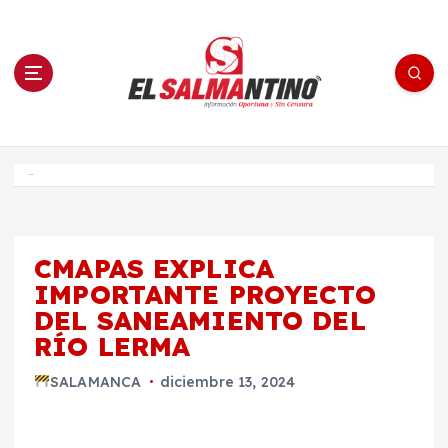
S
a
l
t
a
r
a
l
c
o
El Salmantino - medios/noticias/editorial
n
t
e
Inicio
n
i
d
o
CMAPAS EXPLICA
IMPORTANTE PROYECTO
DEL SANEAMIENTO DEL
RÍO LERMA
SALAMANCA
diciembre 13, 2024