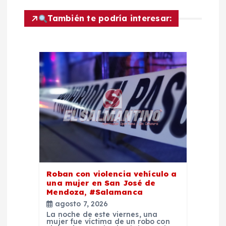
n
También te podría interesar:
d
e
e
n
t
r
Roban con violencia vehículo a
una mujer en San José de
a
Mendoza, #Salamanca
agosto 7, 2026
d
La noche de este viernes, una
mujer fue víctima de un robo con