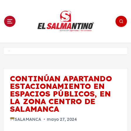
S
a
l
t
a
r
a
l
c
o
El Salmantino - medios/noticias/editorial
n
t
e
Inicio
n
i
d
o
CONTINÚAN APARTANDO
ESTACIONAMIENTO EN
ESPACIOS PÚBLICOS, EN
LA ZONA CENTRO DE
SALAMANCA
SALAMANCA
mayo 27, 2024