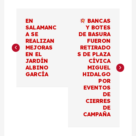
N
EN
BANCAS
a
SALAMANC
Y BOTES
A SE
DE BASURA
REALIZAN
FUERON
v
MEJORAS
RETIRADO
EN EL
S DE PLAZA
e
JARDÍN
CÍVICA
ALBINO
MIGUEL
g
GARCÍA
HIDALGO
POR
a
EVENTOS
DE
c
CIERRES
DE
CAMPAÑA
i
ó