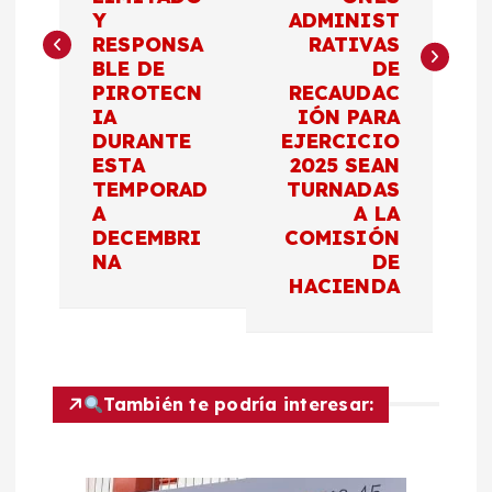
g
Y
ADMINIST
RESPONSA
RATIVAS
a
BLE DE
DE
PIROTECN
RECAUDAC
c
IA
IÓN PARA
DURANTE
EJERCICIO
ESTA
2025 SEAN
i
TEMPORAD
TURNADAS
A
A LA
ó
DECEMBRI
COMISIÓN
NA
DE
n
HACIENDA
d
e
También te podría interesar:
e