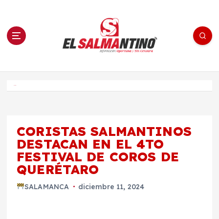
S
a
l
t
a
r
a
l
c
o
El Salmantino - medios/noticias/editorial
n
t
e
Inicio
n
i
d
o
CORISTAS SALMANTINOS
DESTACAN EN EL 4TO
FESTIVAL DE COROS DE
QUERÉTARO
SALAMANCA
diciembre 11, 2024