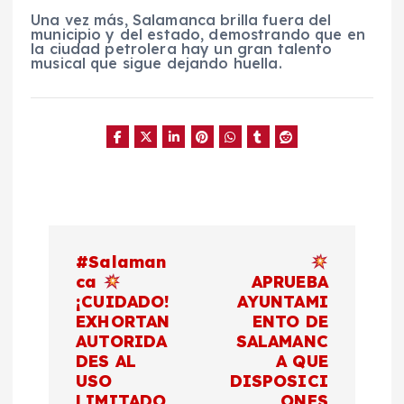
Una vez más, Salamanca brilla fuera del
municipio y del estado, demostrando que en
la ciudad petrolera hay un gran talento
musical que sigue dejando huella.
N
#Salaman
a
ca
APRUEBA
¡CUIDADO!
AYUNTAMI
EXHORTAN
ENTO DE
v
AUTORIDA
SALAMANC
DES AL
A QUE
e
USO
DISPOSICI
LIMITADO
ONES