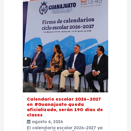
n
t
r
a
d
a
s
Calendario escolar 2026–2027
en #Guanajuato queda
oficializado, serán 190 días de
clases
agosto 6, 2026
El calendario escolar 2026–2027 ya