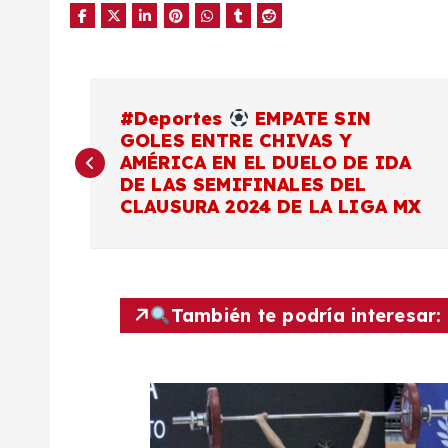
N
#Deportes
EMPATE SIN
GOLES ENTRE CHIVAS Y
a
AMÉRICA EN EL DUELO DE IDA
DE LAS SEMIFINALES DEL
v
CLAUSURA 2024 DE LA LIGA MX
e
g
También te podría interesar:
a
c