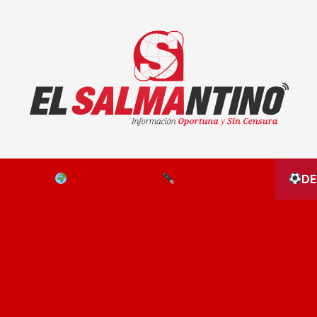
El Salmantino - medios/noticias/editorial
NAL
EL MUNDO
EDITORIALES
D