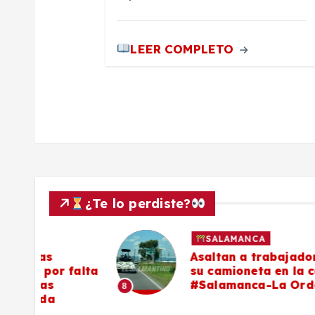
r
LEER COMPLETO
a
d
a
s
¿Te lo perdiste?
SALAMANCA
Asaltan a trabajador y le roba
 falta
su camioneta en la carretera
#Salamanca-La Ordeña
8