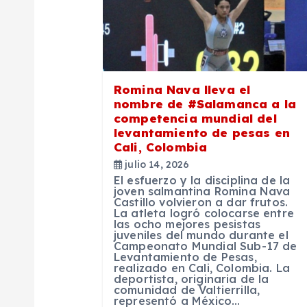
i
ó
Romina Nava lleva el
n
nombre de #Salamanca a la
competencia mundial del
levantamiento de pesas en
d
Cali, Colombia
julio 14, 2026
e
El esfuerzo y la disciplina de la
joven salmantina Romina Nava
Castillo volvieron a dar frutos.
e
La atleta logró colocarse entre
las ocho mejores pesistas
juveniles del mundo durante el
Campeonato Mundial Sub-17 de
n
Levantamiento de Pesas,
realizado en Cali, Colombia. La
deportista, originaria de la
t
comunidad de Valtierrilla,
representó a México…