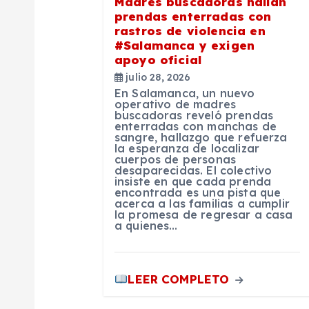
Madres buscadoras hallan
n
prendas enterradas con
rastros de violencia en
#Salamanca y exigen
d
apoyo oficial
julio 28, 2026
e
En Salamanca, un nuevo
operativo de madres
buscadoras reveló prendas
e
enterradas con manchas de
sangre, hallazgo que refuerza
la esperanza de localizar
cuerpos de personas
n
desaparecidas. El colectivo
insiste en que cada prenda
encontrada es una pista que
t
acerca a las familias a cumplir
la promesa de regresar a casa
a quienes…
r
LEER COMPLETO
a