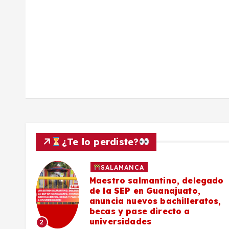
d
a
s
¿Te lo perdiste?
SALAMANCA
027
Maestro salmantino, delegado
de la SEP en Guanajuato,
s de
anuncia nuevos bachilleratos,
becas y pase directo a
universidades
2