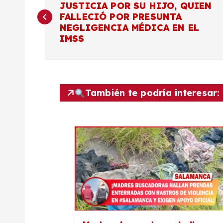
JUSTICIA POR SU HIJO, QUIEN
a
FALLECIÓ POR PRESUNTA
NEGLIGENCIA MÉDICA EN EL
v
IMSS
e
g
También te podría interesar:
a
c
i
ó