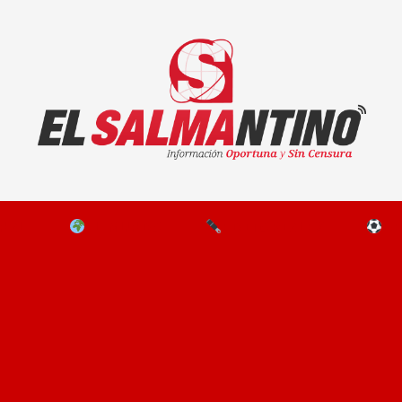
El Salmantino - medios/noticias/editorial
NAL
EL MUNDO
EDITORIALES
D