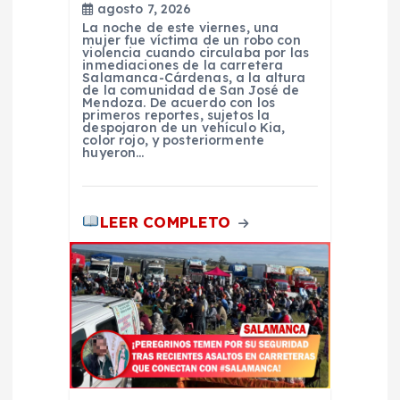
agosto 7, 2026
r
La noche de este viernes, una
mujer fue víctima de un robo con
violencia cuando circulaba por las
a
inmediaciones de la carretera
Salamanca-Cárdenas, a la altura
de la comunidad de San José de
d
Mendoza. De acuerdo con los
primeros reportes, sujetos la
despojaron de un vehículo Kia,
color rojo, y posteriormente
a
huyeron…
s
LEER COMPLETO