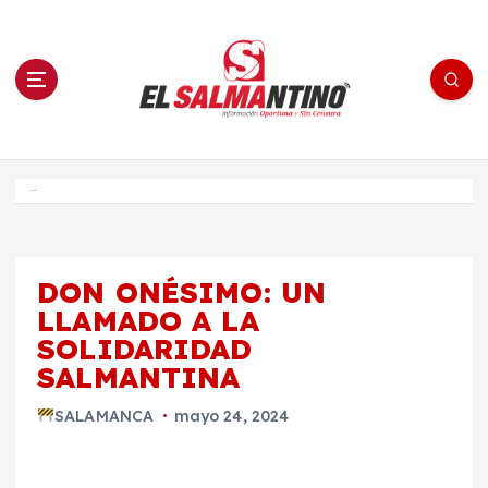
S
a
l
t
a
r
a
l
c
o
El Salmantino - medios/noticias/editorial
n
t
e
Inicio
n
i
d
o
DON ONÉSIMO: UN
LLAMADO A LA
SOLIDARIDAD
SALMANTINA
SALAMANCA
mayo 24, 2024