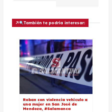
c
i
También te podría interesar:
ó
n
d
e
e
n
Roban con violencia vehículo a
t
una mujer en San José de
Mendoza, #Salamanca