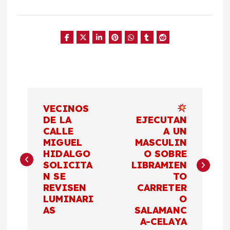
N
VECINOS
a
DE LA
EJECUTAN
CALLE
A UN
MIGUEL
MASCULIN
v
HIDALGO
O SOBRE
SOLICITA
LIBRAMIEN
e
N SE
TO
REVISEN
CARRETER
g
LUMINARI
O
AS
SALAMANC
a
A-CELAYA