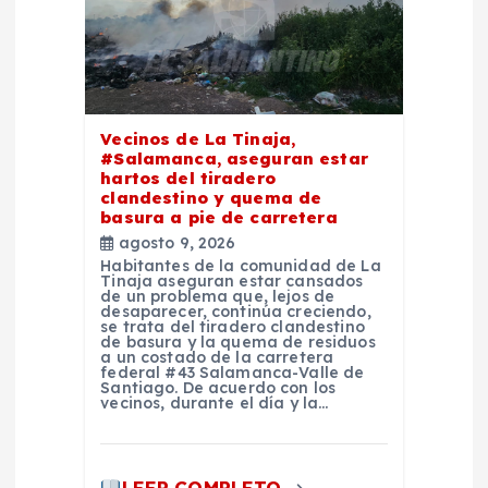
d
e
e
Vecinos de La Tinaja,
#Salamanca, aseguran estar
hartos del tiradero
n
clandestino y quema de
basura a pie de carretera
t
agosto 9, 2026
Habitantes de la comunidad de La
Tinaja aseguran estar cansados
r
de un problema que, lejos de
desaparecer, continúa creciendo,
se trata del tiradero clandestino
de basura y la quema de residuos
a
a un costado de la carretera
federal #43 Salamanca-Valle de
Santiago. De acuerdo con los
d
vecinos, durante el día y la…
a
LEER COMPLETO