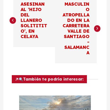
ASESINAN
MASCULIN
a
AL ‘HIJO
O
DEL
ATROPELLA
LLANERO
DO EN LA
v
SOLITITIT
CARRETERA
O’, EN
VALLE DE
e
CELAYA
SANTIAGO
-
g
SALAMANC
A
a
c
También te podría interesar:
i
ó
n