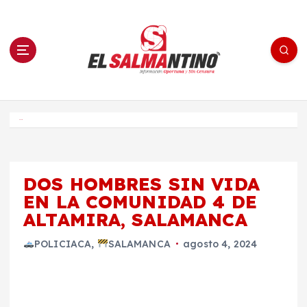
S
a
l
t
a
r
a
l
c
o
El Salmantino - medios/noticias/editorial
n
t
e
Inicio
n
i
d
o
DOS HOMBRES SIN VIDA
EN LA COMUNIDAD 4 DE
ALTAMIRA, SALAMANCA
POLICIACA
,
SALAMANCA
agosto 4, 2024