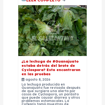
s
¿La lechuga de #Guanajuato
estaba detrás del brote de
Cyclospora? Esto encontraron
en las pruebas
agosto 8, 2026
La lechuga producida en
Guanajuato fue revisada después
de que surgiera una alerta por
casos de Cyclospora, un parásito
que puede causar diarrea y otros
problemas estomacales. La
Cofepris tomó muestras de