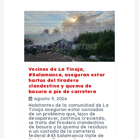
ó
n
d
e
e
Vecinos de La Tinaja,
#Salamanca, aseguran estar
hartos del tiradero
n
clandestino y quema de
basura a pie de carretera
t
agosto 9, 2026
Habitantes de la comunidad de La
Tinaja aseguran estar cansados
r
de un problema que, lejos de
desaparecer, continúa creciendo,
se trata del tiradero clandestino
de basura y la quema de residuos
a
a un costado de la carretera
federal #43 Salamanca-Valle de