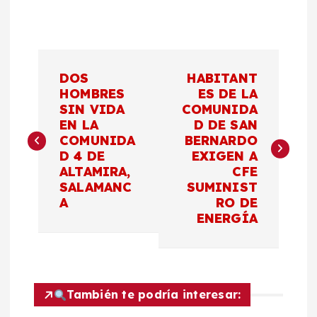
N
DOS
HABITANT
a
HOMBRES
ES DE LA
SIN VIDA
COMUNIDA
EN LA
D DE SAN
v
COMUNIDA
BERNARDO
D 4 DE
EXIGEN A
e
ALTAMIRA,
CFE
SALAMANC
SUMINIST
g
A
RO DE
ENERGÍA
a
c
También te podría interesar:
i