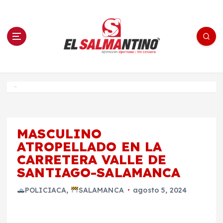
S
a
l
t
a
r
a
l
c
o
El Salmantino - medios/noticias/editorial
n
t
e
Inicio
n
i
d
o
MASCULINO
ATROPELLADO EN LA
CARRETERA VALLE DE
SANTIAGO-SALAMANCA
POLICIACA
,
SALAMANCA
agosto 5, 2024