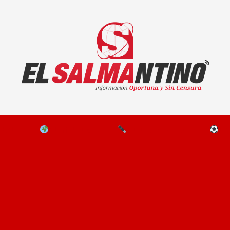
El Salmantino - medios/noticias/editorial
NAL
EL MUNDO
EDITORIALES
D