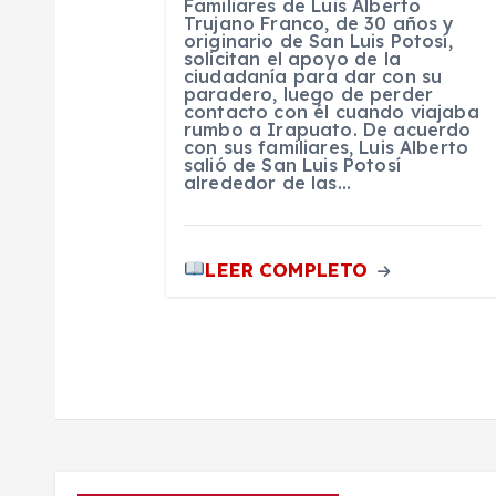
t
Familiares de Luis Alberto
Trujano Franco, de 30 años y
originario de San Luis Potosí,
r
solicitan el apoyo de la
ciudadanía para dar con su
paradero, luego de perder
contacto con él cuando viajaba
a
rumbo a Irapuato. De acuerdo
con sus familiares, Luis Alberto
salió de San Luis Potosí
d
alrededor de las…
a
LEER COMPLETO
s