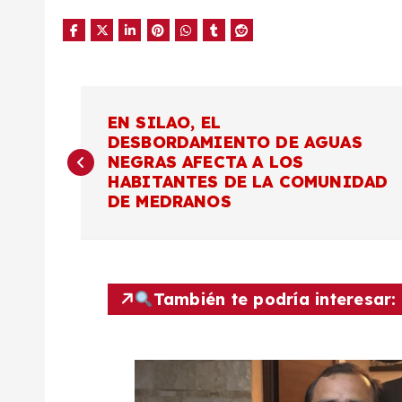
N
EN SILAO, EL
DESBORDAMIENTO DE AGUAS
a
NEGRAS AFECTA A LOS
HABITANTES DE LA COMUNIDAD
v
DE MEDRANOS
e
g
También te podría interesar:
a