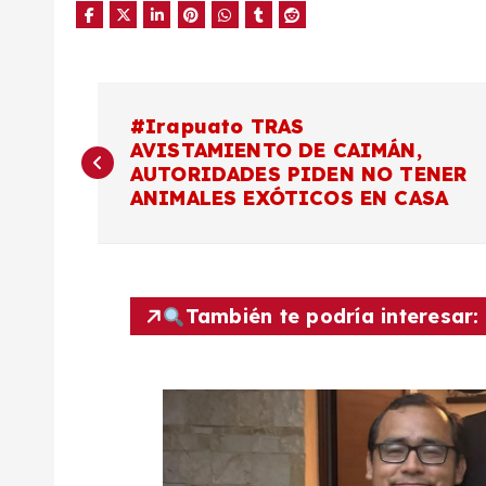
N
#Irapuato TRAS
AVISTAMIENTO DE CAIMÁN,
a
AUTORIDADES PIDEN NO TENER
ANIMALES EXÓTICOS EN CASA
v
e
También te podría interesar:
g
a
c