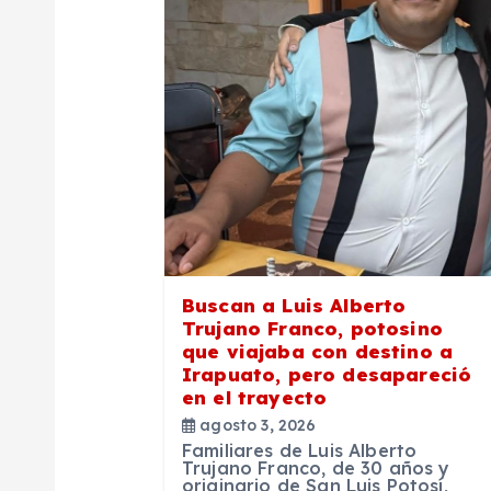
i
ó
n
d
e
Buscan a Luis Alberto
Trujano Franco, potosino
e
que viajaba con destino a
Irapuato, pero desapareció
en el trayecto
n
agosto 3, 2026
Familiares de Luis Alberto
t
Trujano Franco, de 30 años y
originario de San Luis Potosí,