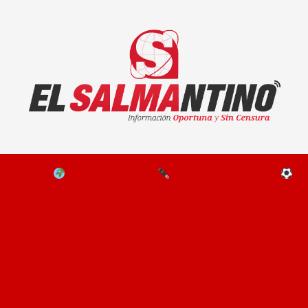
El Salmantino - medios/noticias/editorial
NAL
EL MUNDO
EDITORIALES
D