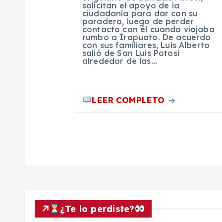
solicitan el apoyo de la
ciudadanía para dar con su
r
paradero, luego de perder
contacto con él cuando viajaba
rumbo a Irapuato. De acuerdo
a
con sus familiares, Luis Alberto
salió de San Luis Potosí
alrededor de las…
d
a
LEER COMPLETO
s
¿Te lo perdiste?