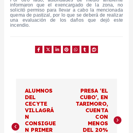
informaron que el exencargado de la zona, no
solicitó permiso para llevar a cabo la mencionada
quema de pastizal, por lo que se deberá de realizar
una evaluación de los daños que dejó este
incendio.
N
ALUMNOS
PRESA ‘EL
a
DEL
CUBO’, EN
CECYTE
TARIMORO,
VILLAGRÁ
CUENTA
v
N
CON
CONSIGUE
MENOS
e
N PRIMER
DEL 20%