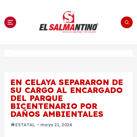
S
a
l
t
a
r
a
l
c
o
El Salmantino - medios/noticias/editorial
n
t
e
Inicio
n
i
d
o
EN CELAYA SEPARARON DE
SU CARGO AL ENCARGADO
DEL PARQUE
BICENTENARIO POR
DAÑOS AMBIENTALES
ESTATAL
mayo 21, 2024