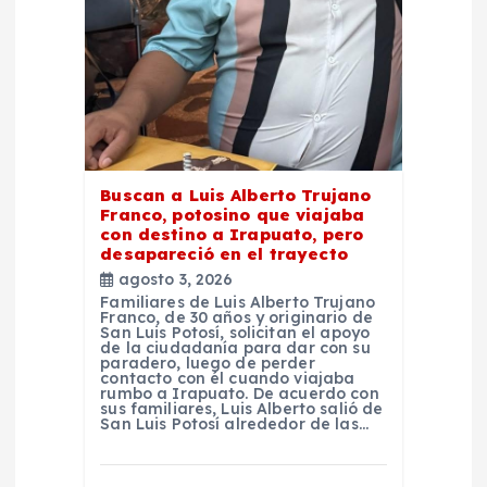
n
t
r
a
Buscan a Luis Alberto Trujano
Franco, potosino que viajaba
d
con destino a Irapuato, pero
desapareció en el trayecto
agosto 3, 2026
a
Familiares de Luis Alberto Trujano
Franco, de 30 años y originario de
San Luis Potosí, solicitan el apoyo
s
de la ciudadanía para dar con su
paradero, luego de perder
contacto con él cuando viajaba
rumbo a Irapuato. De acuerdo con
sus familiares, Luis Alberto salió de
San Luis Potosí alrededor de las…