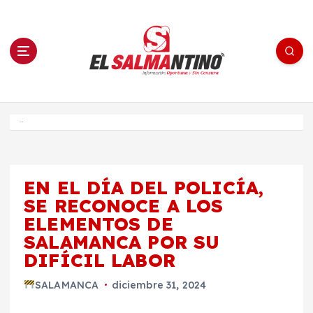
S
a
l
t
a
r
a
l
c
o
El Salmantino - medios/noticias/editorial
n
t
e
Inicio
n
i
d
o
EN EL DÍA DEL POLICÍA,
SE RECONOCE A LOS
ELEMENTOS DE
SALAMANCA POR SU
DIFÍCIL LABOR
SALAMANCA
diciembre 31, 2024