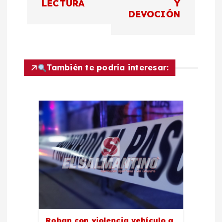
LECTURA
Y
DEVOCIÓN
i
ó
n
También te podría interesar:
d
e
e
n
t
r
Roban con violencia vehículo a