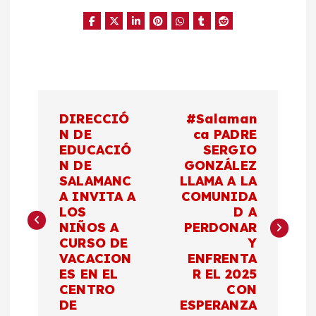
N
DIRECCIÓ
#Salaman
a
N DE
ca PADRE
EDUCACIÓ
SERGIO
N DE
GONZÁLEZ
v
SALAMANC
LLAMA A LA
A INVITA A
COMUNIDA
e
LOS
D A
NIÑOS A
PERDONAR
g
CURSO DE
Y
VACACION
ENFRENTA
a
ES EN EL
R EL 2025
CENTRO
CON
c
DE
ESPERANZA