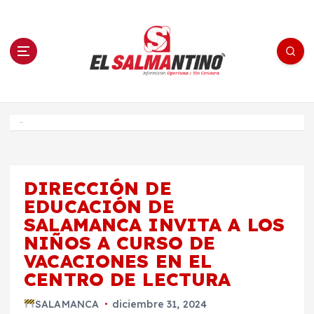
S
a
l
t
a
r
a
l
c
o
El Salmantino - medios/noticias/editorial
n
t
e
Inicio
n
i
d
o
DIRECCIÓN DE
EDUCACIÓN DE
SALAMANCA INVITA A LOS
NIÑOS A CURSO DE
VACACIONES EN EL
CENTRO DE LECTURA
SALAMANCA
diciembre 31, 2024