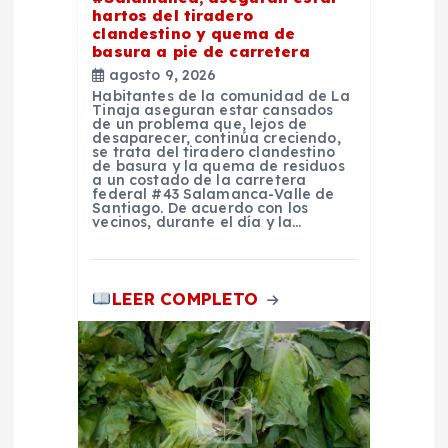
hartos del tiradero
t
clandestino y quema de
basura a pie de carretera
agosto 9, 2026
r
Habitantes de la comunidad de La
Tinaja aseguran estar cansados
de un problema que, lejos de
a
desaparecer, continúa creciendo,
se trata del tiradero clandestino
de basura y la quema de residuos
d
a un costado de la carretera
federal #43 Salamanca-Valle de
Santiago. De acuerdo con los
vecinos, durante el día y la…
a
s
LEER COMPLETO