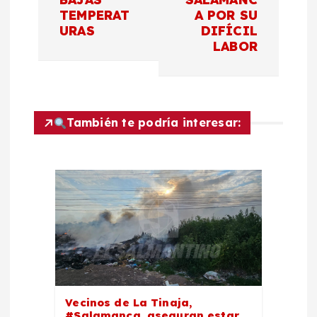
g
TEMPERAT
A POR SU
a
URAS
DIFÍCIL
LABOR
c
i
También te podría interesar:
ó
n
d
e
e
Vecinos de La Tinaja,
n
#Salamanca, aseguran estar