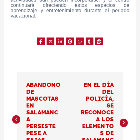
continuará ofreciendo estos espacios de
aprendizaje y entretenimiento durante el periodo
vacacional.
N
ABANDONO
EN EL DÍA
a
DE
DEL
MASCOTAS
POLICÍA,
EN
SE
v
SALAMANC
RECONOCE
A
A LOS
e
PERSISTE
ELEMENTO
PESE A
S DE
BAJAS
SALAMANC