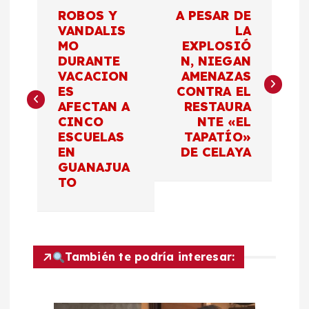
N
ROBOS Y
A PESAR DE
a
VANDALIS
LA
MO
EXPLOSIÓ
DURANTE
N, NIEGAN
v
VACACION
AMENAZAS
ES
CONTRA EL
e
AFECTAN A
RESTAURA
CINCO
NTE «EL
g
ESCUELAS
TAPATÍO»
EN
DE CELAYA
a
GUANAJUA
TO
c
i
También te podría interesar:
ó
n