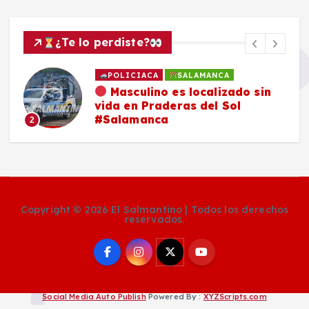
¿Te lo perdiste?
POLICIACA
SALAMANCA
Masculino es localizado sin
vida en Praderas del Sol
#Salamanca
2
Copyright © 2026 El Salmantino | Todos los derechos
reservados.
Social Media Auto Publish
Powered By :
XYZScripts.com