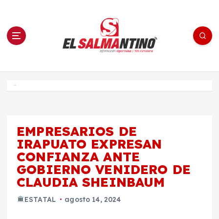
S
a
l
t
a
r
a
l
c
o
El Salmantino - medios/noticias/editorial
n
t
e
Inicio
n
i
d
o
EMPRESARIOS DE
IRAPUATO EXPRESAN
CONFIANZA ANTE
GOBIERNO VENIDERO DE
CLAUDIA SHEINBAUM
ESTATAL
agosto 14, 2024