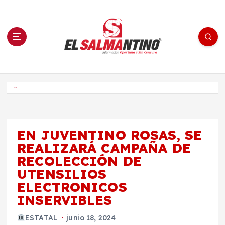
S
a
l
t
a
r
a
l
c
o
El Salmantino - medios/noticias/editorial
n
t
e
Inicio
n
i
d
o
EN JUVENTINO ROSAS, SE
REALIZARÁ CAMPAÑA DE
RECOLECCIÓN DE
UTENSILIOS
ELECTRONICOS
INSERVIBLES
ESTATAL
junio 18, 2024