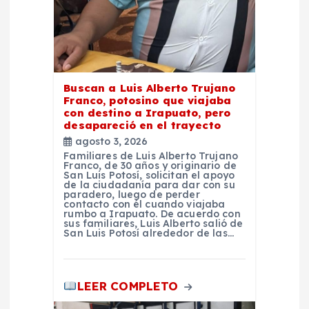
t
r
a
Buscan a Luis Alberto Trujano
Franco, potosino que viajaba
d
con destino a Irapuato, pero
desapareció en el trayecto
agosto 3, 2026
a
Familiares de Luis Alberto Trujano
Franco, de 30 años y originario de
San Luis Potosí, solicitan el apoyo
s
de la ciudadanía para dar con su
paradero, luego de perder
contacto con él cuando viajaba
rumbo a Irapuato. De acuerdo con
sus familiares, Luis Alberto salió de
San Luis Potosí alrededor de las…
LEER COMPLETO