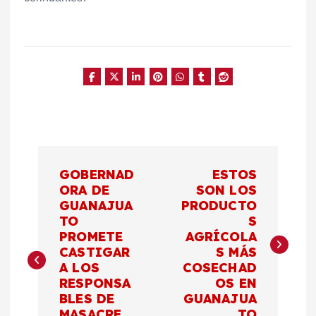
N
GOBERNAD
ESTOS
a
ORA DE
SON LOS
GUANAJUA
PRODUCTO
TO
S
v
PROMETE
AGRÍCOLA
CASTIGAR
S MÁS
e
A LOS
COSECHAD
RESPONSA
OS EN
g
BLES DE
GUANAJUA
MASACRE
TO