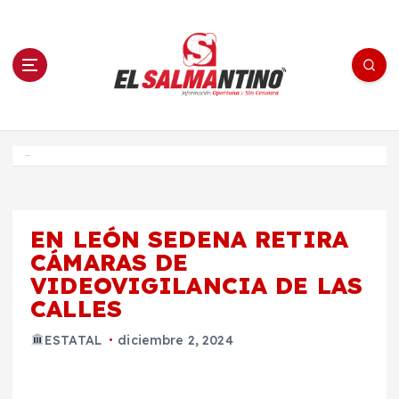
S
a
l
t
a
r
a
l
c
o
El Salmantino - medios/noticias/editorial
n
t
e
Inicio
n
i
d
o
EN LEÓN SEDENA RETIRA
CÁMARAS DE
VIDEOVIGILANCIA DE LAS
CALLES
ESTATAL
diciembre 2, 2024