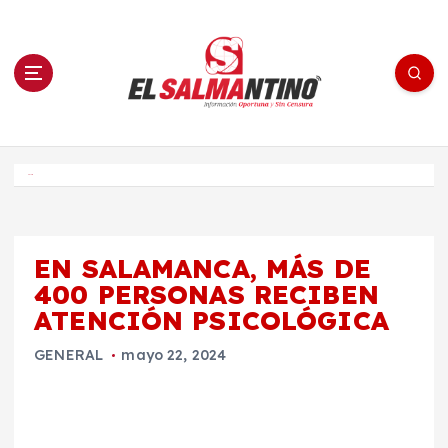
S
a
l
t
a
r
a
l
c
o
El Salmantino - medios/noticias/editorial
n
t
e
Inicio
n
i
d
o
EN SALAMANCA, MÁS DE
400 PERSONAS RECIBEN
ATENCIÓN PSICOLÓGICA
GENERAL
mayo 22, 2024