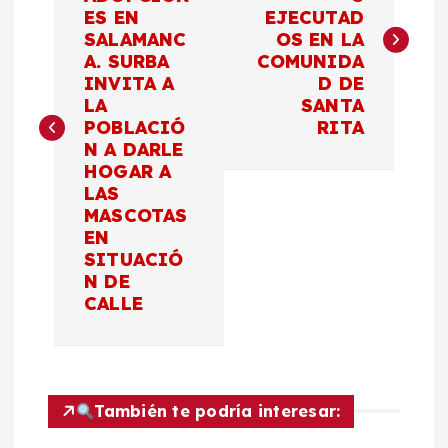
ES EN
EJECUTAD
v
SALAMANC
OS EN LA
A. SURBA
COMUNIDA
e
INVITA A
D DE
LA
SANTA
g
POBLACIÓ
RITA
N A DARLE
a
HOGAR A
LAS
c
MASCOTAS
EN
SITUACIÓ
i
N DE
CALLE
ó
n
d
También te podría interesar: