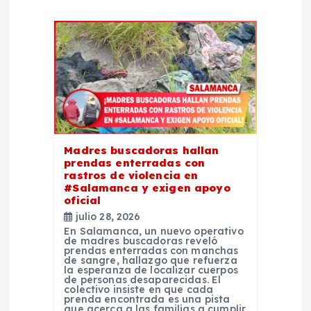
e
e
n
t
r
Madres buscadoras hallan
prendas enterradas con
rastros de violencia en
a
#Salamanca y exigen apoyo
oficial
d
julio 28, 2026
En Salamanca, un nuevo operativo
de madres buscadoras reveló
a
prendas enterradas con manchas
de sangre, hallazgo que refuerza
la esperanza de localizar cuerpos
s
de personas desaparecidas. El
colectivo insiste en que cada
prenda encontrada es una pista
que acerca a las familias a cumplir