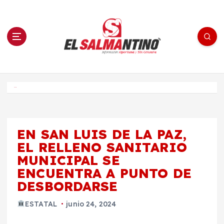
S
a
l
t
a
r
a
l
c
o
El Salmantino - medios/noticias/editorial
n
t
e
Inicio
n
i
d
o
EN SAN LUIS DE LA PAZ,
EL RELLENO SANITARIO
MUNICIPAL SE
ENCUENTRA A PUNTO DE
DESBORDARSE
ESTATAL
junio 24, 2024