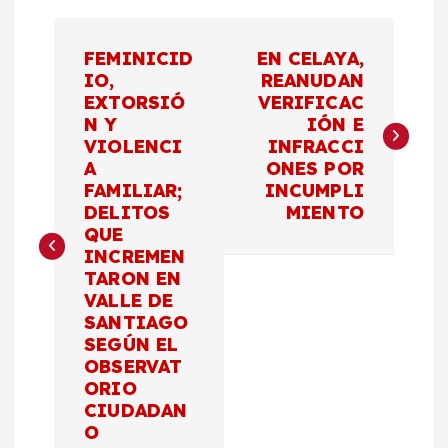
N
FEMINICID
EN CELAYA,
a
IO,
REANUDAN
EXTORSIÓ
VERIFICAC
N Y
IÓN E
v
VIOLENCI
INFRACCI
A
ONES POR
e
FAMILIAR;
INCUMPLI
DELITOS
MIENTO
g
QUE
INCREMEN
a
TARON EN
VALLE DE
c
SANTIAGO
SEGÚN EL
OBSERVAT
i
ORIO
CIUDADAN
ó
O