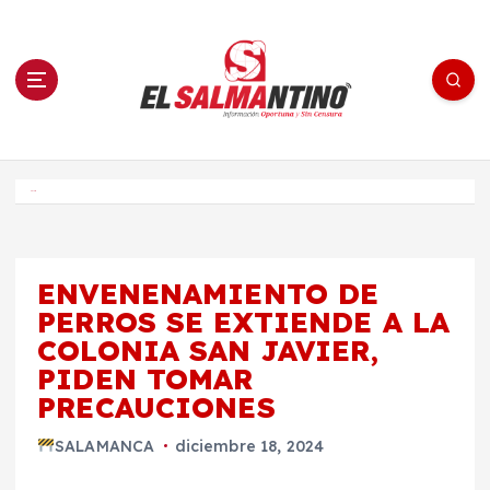
S
a
l
t
a
r
a
l
c
o
El Salmantino - medios/noticias/editorial
n
t
e
Inicio
n
i
d
o
ENVENENAMIENTO DE
PERROS SE EXTIENDE A LA
COLONIA SAN JAVIER,
PIDEN TOMAR
PRECAUCIONES
SALAMANCA
diciembre 18, 2024