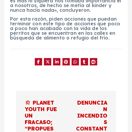
es más ni siquiera nos tomaba importancia él
a nosotros, de hecho se metía al kinder y
nunca hacía nada», concluyeron.
Por esta razón, piden acciones que puedan
terminar con este tipo de acciones que poco
a poco han acabado con la vida de los
perritos que se encuentran en las calles en
búsqueda de alimento o refugio del frío.
N
PLANET
DENUNCIA
a
YOUTH FUE
N
UN
INCENDIO
FRACASO;
S
v
“PROPUES
CONSTANT