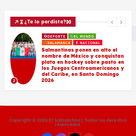
¿Te lo perdiste?
DEPORTE
EL MUNDO
SALAMANCA
NACIONAL
Salmantinas ponen en alto el
nombre de México y conquistan
plata en hockey sobre pasto en
los Juegos Centroamericanos y
del Caribe, en Santo Domingo
2026
2
Copyright © 2026 El Salmantino | Todos los derechos
reservados.