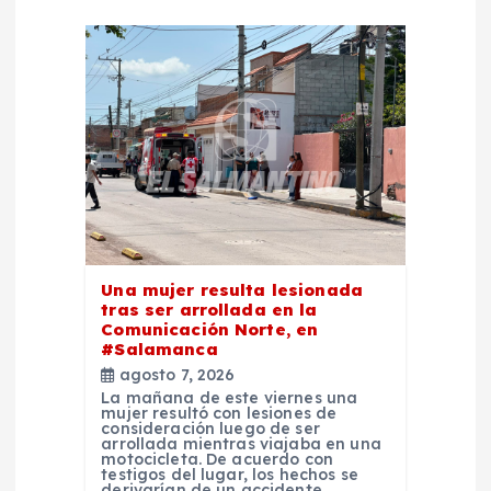
e
n
t
r
a
d
Una mujer resulta lesionada
tras ser arrollada en la
Comunicación Norte, en
a
#Salamanca
agosto 7, 2026
s
La mañana de este viernes una
mujer resultó con lesiones de
consideración luego de ser
arrollada mientras viajaba en una
motocicleta. De acuerdo con
testigos del lugar, los hechos se
derivarían de un accidente