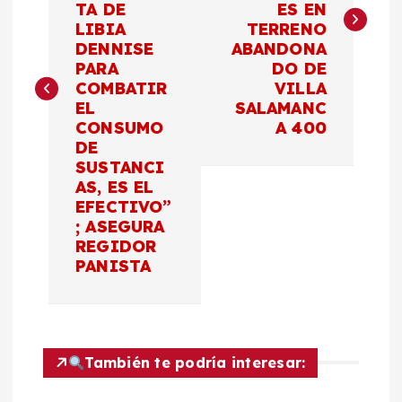
TA DE
ES EN
e
LIBIA
TERRENO
DENNISE
ABANDONA
g
PARA
DO DE
COMBATIR
VILLA
a
EL
SALAMANC
CONSUMO
A 400
c
DE
SUSTANCI
AS, ES EL
i
EFECTIVO”
; ASEGURA
ó
REGIDOR
PANISTA
n
d
También te podría interesar:
e