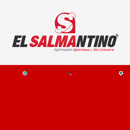
El Salmantino - medios/noticias/editorial
NAL
EL MUNDO
EDITORIALES
D