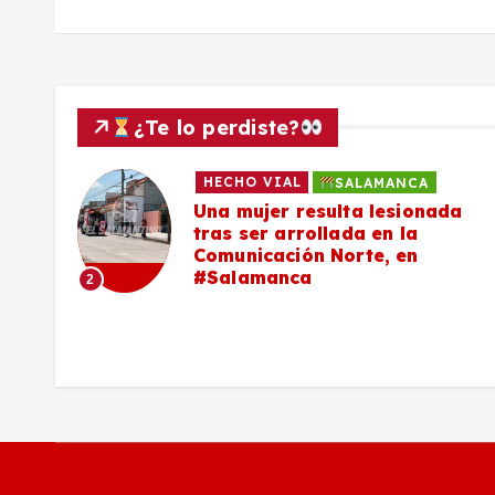
s
¿Te lo perdiste?
HECHO VIAL
SALAMANCA
Una mujer resulta lesionada
es,
tras ser arrollada en la
Comunicación Norte, en
#Salamanca
2