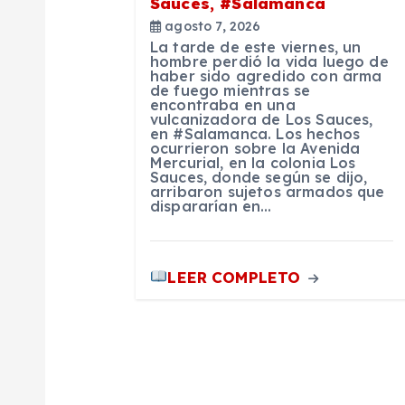
Sauces, #Salamanca
e
agosto 7, 2026
La tarde de este viernes, un
e
hombre perdió la vida luego de
haber sido agredido con arma
de fuego mientras se
encontraba en una
n
vulcanizadora de Los Sauces,
en #Salamanca. Los hechos
ocurrieron sobre la Avenida
t
Mercurial, en la colonia Los
Sauces, donde según se dijo,
arribaron sujetos armados que
dispararían en…
r
a
LEER COMPLETO
d
a