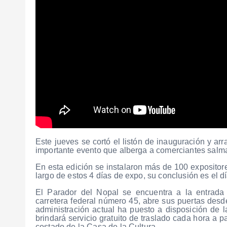
Este jueves se cortó el listón de inauguración y ar
importante evento que alberga a comerciantes salma
En esta edición se instalaron más de 100 expositor
largo de estos 4 días de expo, su conclusión es el d
El Parador del Nopal se encuentra a la entrada 
carretera federal número 45, abre sus puertas desde
administración actual ha puesto a disposición de 
brindará servicio gratuito de traslado cada hora a pa
costado de la Casa de la Cultura.