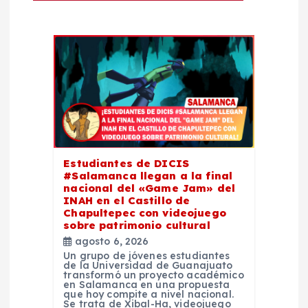
n
d
e
e
n
Estudiantes de DICIS
#Salamanca llegan a la final
t
nacional del «Game Jam» del
INAH en el Castillo de
Chapultepec con videojuego
r
sobre patrimonio cultural
agosto 6, 2026
a
Un grupo de jóvenes estudiantes
de la Universidad de Guanajuato
transformó un proyecto académico
d
en Salamanca en una propuesta
que hoy compite a nivel nacional.
Se trata de Xibal-Ha, videojuego