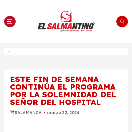
S
a
l
t
a
r
a
l
c
o
El Salmantino - medios/noticias/editorial
n
t
e
Inicio
n
i
d
o
ESTE FIN DE SEMANA
CONTINÚA EL PROGRAMA
POR LA SOLEMNIDAD DEL
SEÑOR DEL HOSPITAL
SALAMANCA
marzo 22, 2024