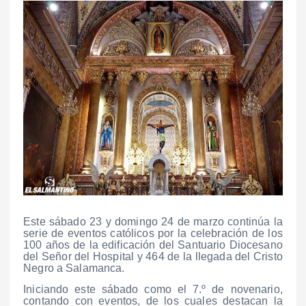
Este sábado 23 y domingo 24 de marzo continúa la
serie de eventos católicos por la celebración de los
100 años de la edificación del Santuario Diocesano
del Señor del Hospital y 464 de la llegada del Cristo
Negro a Salamanca.
Iniciando este sábado como el 7.º de novenario,
contando con eventos, de los cuales destacan la