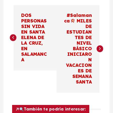
N
DOS
#Salaman
a
PERSONAS
ca
MILES
SIN VIDA
DE
EN SANTA
ESTUDIAN
v
ELENA DE
TES DE
LA CRUZ,
NIVEL
e
EN
BÁSICO
SALAMANC
INICIARO
g
A
N
VACACION
a
ES DE
SEMANA
c
SANTA
i
ó
También te podría interesar: