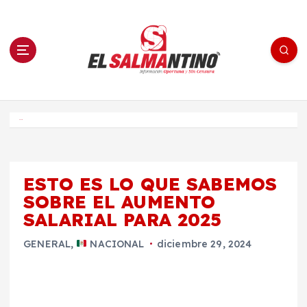
S
a
l
t
a
r
a
l
c
o
El Salmantino - medios/noticias/editorial
n
t
e
Inicio
n
i
d
o
ESTO ES LO QUE SABEMOS
SOBRE EL AUMENTO
SALARIAL PARA 2025
GENERAL
,
NACIONAL
diciembre 29, 2024