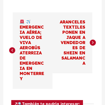
N
ARANCELES
a
EMERGENC
TEXTILES
IA AÉREA;
PONEN EN
VUELO DE
JAQUE A
v
VIVA
VENDEDOR
AEROBÚS
ES DE
e
ATERRIZA
SHEIN EN
DE
SALAMANC
g
EMERGENC
A
IA EN
a
MONTERRE
Y
c
i
También te podría interesar: