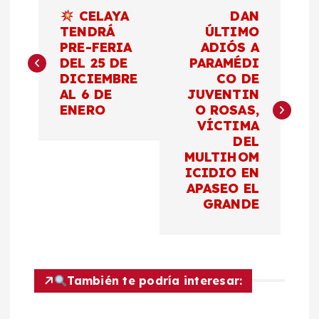
N
CELAYA
DAN
a
TENDRÁ
ÚLTIMO
PRE-FERIA
ADIÓS A
DEL 25 DE
PARAMÉDI
v
DICIEMBRE
CO DE
AL 6 DE
JUVENTIN
e
ENERO
O ROSAS,
VÍCTIMA
g
DEL
MULTIHOM
a
ICIDIO EN
APASEO EL
c
GRANDE
i
ó
También te podría interesar:
n