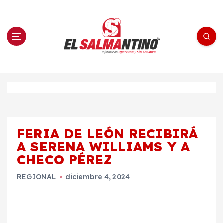
S
a
l
t
a
r
a
l
c
o
El Salmantino - medios/noticias/editorial
n
t
e
Inicio
n
i
d
o
FERIA DE LEÓN RECIBIRÁ
A SERENA WILLIAMS Y A
CHECO PÉREZ
REGIONAL
diciembre 4, 2024