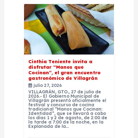
d
e
e
n
Cinthia Teniente invita a
disfrutar “Manos que
t
Cocinan”, el gran encuentro
gastronómico de Villagrán
r
julio 27, 2026
VILLAGRÁN, GTO., 27 de julio de
2026.- El Gobierno Municipal de
a
Villagrán presentó oficialmente el
festival y concurso de cocina
tradicional “Manos que Cocinan:
Identidad”, que se llevará a cabo
d
los días 1 y 2 de agosto, de 2:00 de
la tarde a 7:00 de la noche, en la
Explanada de la…
a