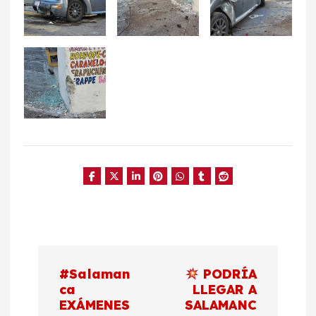
N
#Salaman
PODRÍA
a
ca
LLEGAR A
EXÁMENES
SALAMANC