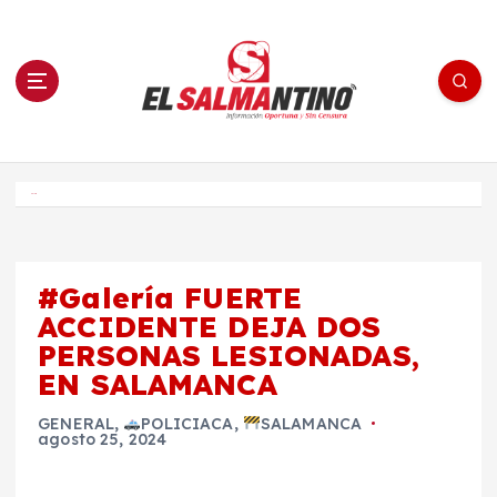
S
a
l
t
a
r
a
l
c
o
El Salmantino - medios/noticias/editorial
n
t
e
Inicio
n
i
d
o
#Galería FUERTE
ACCIDENTE DEJA DOS
PERSONAS LESIONADAS,
EN SALAMANCA
GENERAL
,
POLICIACA
,
SALAMANCA
agosto 25, 2024