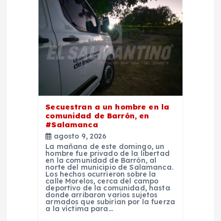
e
e
n
t
r
Secuestran a un hombre en la
comunidad de Barrón, en
a
#Salamanca
agosto 9, 2026
d
La mañana de este domingo, un
hombre fue privado de la libertad
en la comunidad de Barrón, al
norte del municipio de Salamanca.
a
Los hechos ocurrieron sobre la
calle Morelos, cerca del campo
deportivo de la comunidad, hasta
s
donde arribaron varios sujetos
armados que subirían por la fuerza
a la víctima para…