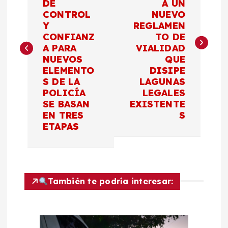
DE
A UN
v
CONTROL
NUEVO
Y
REGLAMEN
e
CONFIANZ
TO DE
A PARA
VIALIDAD
g
NUEVOS
QUE
ELEMENTO
DISIPE
a
S DE LA
LAGUNAS
POLICÍA
LEGALES
c
SE BASAN
EXISTENTE
EN TRES
S
ETAPAS
i
ó
n
También te podría interesar:
d