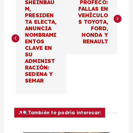
a
SHEINBAU
PROFECO:
M,
FALLAS EN
PRESIDEN
VEHÍCULO
v
TA ELECTA,
S TOYOTA,
ANUNCIA
FORD,
e
NOMBRAMI
HONDA Y
ENTOS
RENAULT
g
CLAVE EN
SU
a
ADMINIST
RACIÓN:
c
SEDENA Y
SEMAR
i
ó
También te podría interesar:
n