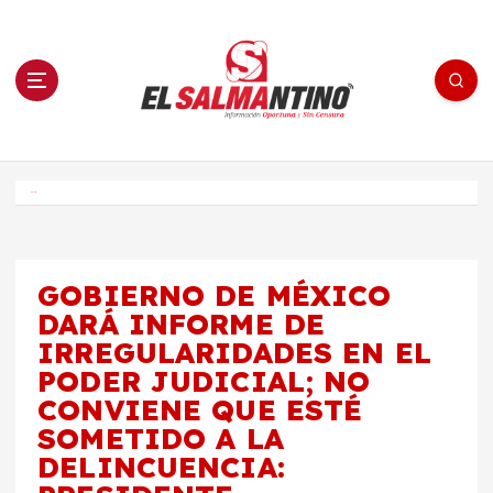
S
a
l
t
a
r
a
l
c
o
El Salmantino - medios/noticias/editorial
n
t
e
Inicio
n
i
d
o
GOBIERNO DE MÉXICO
DARÁ INFORME DE
IRREGULARIDADES EN EL
PODER JUDICIAL; NO
CONVIENE QUE ESTÉ
SOMETIDO A LA
DELINCUENCIA: