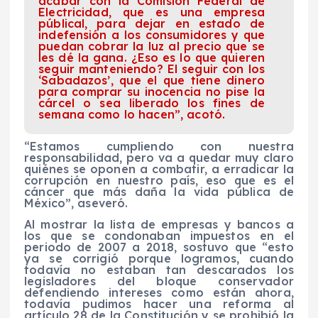
acabar con la Comisión Federal de
Electricidad, que es una empresa
públical, para dejar en estado de
indefensión a los consumidores y que
puedan cobrar la luz al precio que se
les dé la gana. ¿Eso es lo que quieren
seguir manteniendo? El seguir con los
‘Sabadazos’, que el que tiene dinero
para comprar su inocencia no pise la
cárcel o sea liberado los fines de
semana como lo hacen”, acotó.
“Estamos cumpliendo con nuestra
responsabilidad, pero va a quedar muy claro
quiénes se oponen a combatir, a erradicar la
corrupción en nuestro país, eso que es el
cáncer que más daña la vida pública de
México”, aseveró.
Al mostrar la lista de empresas y bancos a
los que se condonaban impuestos en el
periodo de 2007 a 2018, sostuvo que “esto
ya se corrigió porque logramos, cuando
todavía no estaban tan descarados los
legisladores del bloque conservador
defendiendo intereses como están ahora,
todavía pudimos hacer una reforma al
artículo 28 de la Constitución y se prohibió la