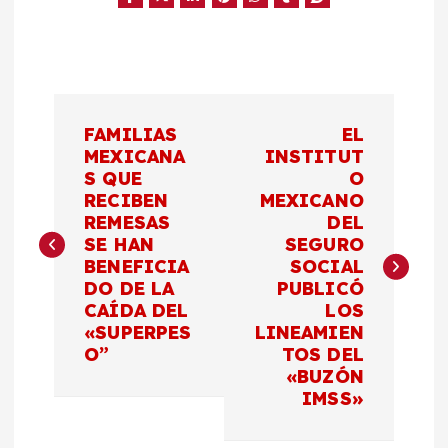
N
FAMILIAS
EL
a
MEXICANA
INSTITUT
S QUE
O
RECIBEN
MEXICANO
v
REMESAS
DEL
SE HAN
SEGURO
e
BENEFICIA
SOCIAL
DO DE LA
PUBLICÓ
g
CAÍDA DEL
LOS
«SUPERPES
LINEAMIEN
a
O”
TOS DEL
«BUZÓN
c
IMSS»