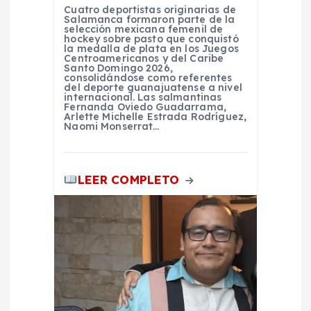
a
Cuatro deportistas originarias de
Salamanca formaron parte de la
d
selección mexicana femenil de
hockey sobre pasto que conquistó
la medalla de plata en los Juegos
Centroamericanos y del Caribe
a
Santo Domingo 2026,
consolidándose como referentes
del deporte guanajuatense a nivel
s
internacional. Las salmantinas
Fernanda Oviedo Guadarrama,
Arlette Michelle Estrada Rodríguez,
Naomi Monserrat…
LEER COMPLETO