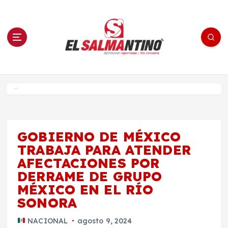
S
a
l
t
a
r
a
l
c
o
El Salmantino - medios/noticias/editorial
n
t
e
Inicio
n
i
d
o
GOBIERNO DE MÉXICO
TRABAJA PARA ATENDER
AFECTACIONES POR
DERRAME DE GRUPO
MÉXICO EN EL RÍO
SONORA
NACIONAL
agosto 9, 2024