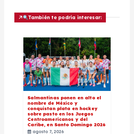
i
ó
También te podría interesar:
n
d
e
e
n
Salmantinas ponen en alto el
t
nombre de México y
conquistan plata en hockey
sobre pasto en los Juegos
r
Centroamericanos y del
Caribe, en Santo Domingo 2026
agosto 7, 2026