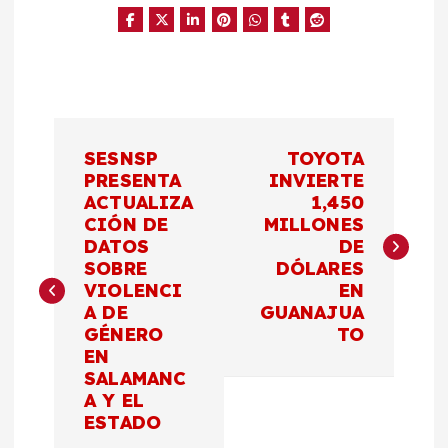
N
SESNSP
TOYOTA
a
PRESENTA
INVIERTE
ACTUALIZA
1,450
CIÓN DE
MILLONES
v
DATOS
DE
SOBRE
DÓLARES
e
VIOLENCI
EN
A DE
GUANAJUA
g
GÉNERO
TO
EN
a
SALAMANC
A Y EL
c
ESTADO