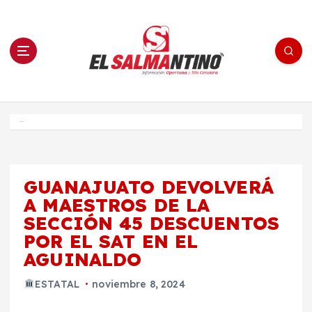
S
a
l
t
a
r
a
l
c
o
El Salmantino - medios/noticias/editorial
n
t
e
Inicio
n
i
d
o
GUANAJUATO DEVOLVERÁ
A MAESTROS DE LA
SECCIÓN 45 DESCUENTOS
POR EL SAT EN EL
AGUINALDO
ESTATAL
noviembre 8, 2024