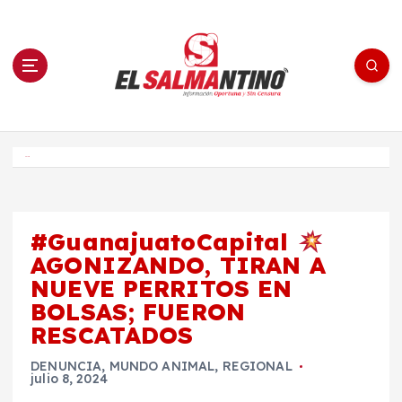
S
a
l
t
a
r
a
l
c
o
El Salmantino - medios/noticias/editorial
n
t
e
Inicio
n
i
d
o
#GuanajuatoCapital
AGONIZANDO, TIRAN A
NUEVE PERRITOS EN
BOLSAS; FUERON
RESCATADOS
DENUNCIA
,
MUNDO ANIMAL
,
REGIONAL
julio 8, 2024