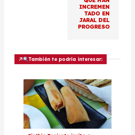
QUE HAN
i
INCREMEN
TADO EN
ó
JARAL DEL
PROGRESO
n
d
También te podría interesar:
e
e
n
t
r