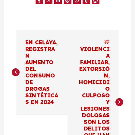
N
EN CELAYA,
a
REGISTRA
VIOLENCI
N
A
AUMENTO
FAMILIAR,
v
DEL
EXTORSIÓ
CONSUMO
N,
e
DE
HOMICIDI
DROGAS
O
g
SINTÉTICA
CULPOSO
S EN 2024
Y
a
LESIONES
DOLOSAS
c
SON LOS
DELITOS