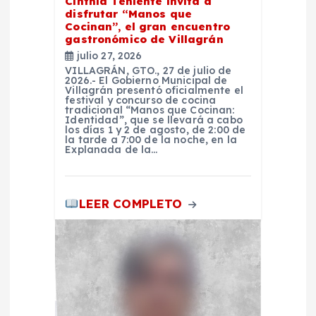
a
Cinthia Teniente invita a
disfrutar “Manos que
Cocinan”, el gran encuentro
d
gastronómico de Villagrán
julio 27, 2026
a
VILLAGRÁN, GTO., 27 de julio de
2026.- El Gobierno Municipal de
Villagrán presentó oficialmente el
s
festival y concurso de cocina
tradicional “Manos que Cocinan:
Identidad”, que se llevará a cabo
los días 1 y 2 de agosto, de 2:00 de
la tarde a 7:00 de la noche, en la
Explanada de la…
LEER COMPLETO