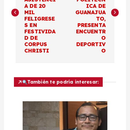
A DE 20
ICA DE
e
MIL
GUANAJUA
FELIGRESE
TO,
g
S EN
PRESENTA
FESTIVIDA
ENCUENTR
a
D DE
O
CORPUS
DEPORTIV
c
CHRISTI
O
i
ó
También te podría interesar:
n
d
e