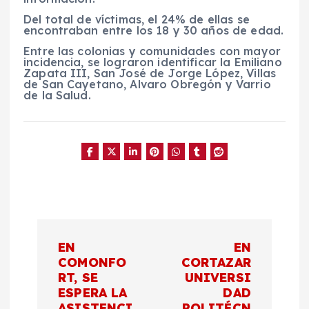
Del total de víctimas, el 24% de ellas se
encontraban entre los 18 y 30 años de edad.
Entre las colonias y comunidades con mayor
incidencia, se lograron identificar la Emiliano
Zapata III, San José de Jorge López, Villas
de San Cayetano, Alvaro Obregón y Varrio
de la Salud.
N
EN
EN
a
COMONFO
CORTAZAR
RT, SE
UNIVERSI
ESPERA LA
DAD
v
ASISTENCI
POLITÉCN