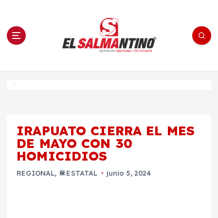
S
a
l
t
a
r
a
l
c
o
El Salmantino - medios/noticias/editorial
n
t
e
Inicio
n
i
d
o
IRAPUATO CIERRA EL MES
DE MAYO CON 30
HOMICIDIOS
REGIONAL
,
ESTATAL
junio 5, 2024