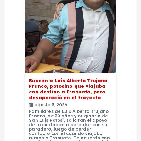
e
n
t
r
a
Buscan a Luis Alberto Trujano
d
Franco, potosino que viajaba
con destino a Irapuato, pero
desapareció en el trayecto
a
agosto 3, 2026
Familiares de Luis Alberto Trujano
s
Franco, de 30 años y originario de
San Luis Potosí, solicitan el apoyo
de la ciudadanía para dar con su
paradero, luego de perder
contacto con él cuando viajaba
rumbo a Irapuato. De acuerdo con