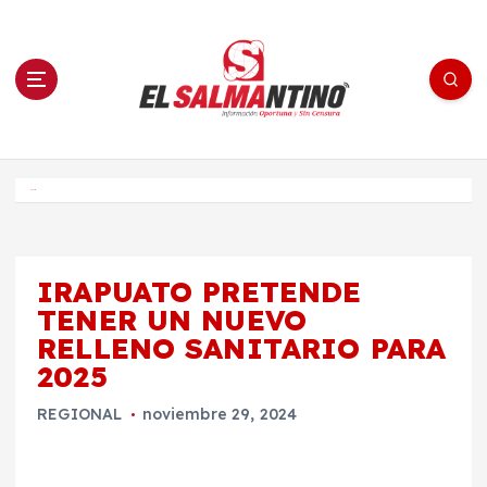
S
a
l
t
a
r
a
l
c
o
El Salmantino - medios/noticias/editorial
n
t
e
Inicio
n
i
d
o
IRAPUATO PRETENDE
TENER UN NUEVO
RELLENO SANITARIO PARA
2025
REGIONAL
noviembre 29, 2024