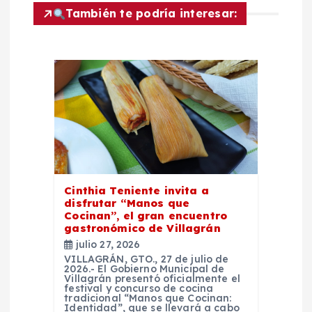
ó
También te podría interesar:
n
d
e
e
n
Cinthia Teniente invita a
t
disfrutar “Manos que
Cocinan”, el gran encuentro
gastronómico de Villagrán
r
julio 27, 2026
VILLAGRÁN, GTO., 27 de julio de
a
2026.- El Gobierno Municipal de
Villagrán presentó oficialmente el
festival y concurso de cocina
d
tradicional “Manos que Cocinan:
Identidad”, que se llevará a cabo