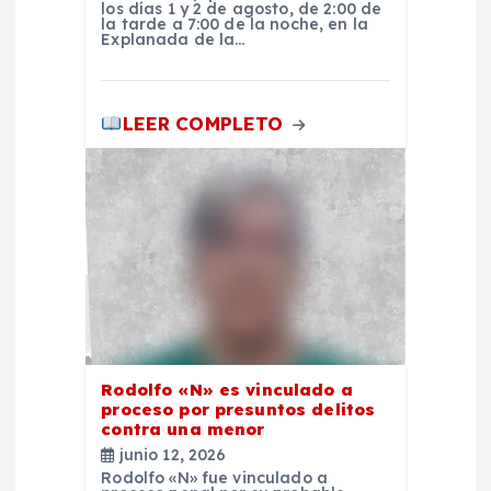
los días 1 y 2 de agosto, de 2:00 de
la tarde a 7:00 de la noche, en la
a
Explanada de la…
s
LEER COMPLETO
Rodolfo «N» es vinculado a
proceso por presuntos delitos
contra una menor
junio 12, 2026
Rodolfo «N» fue vinculado a