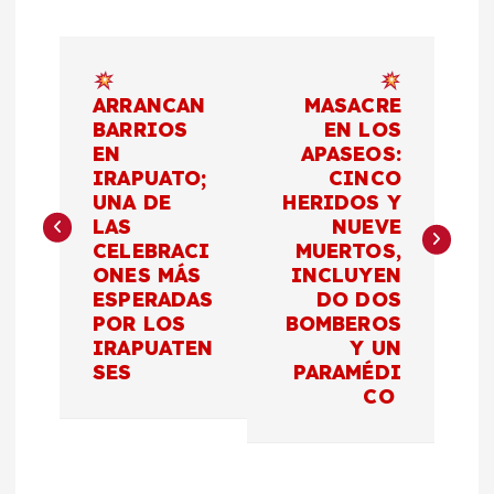
N
a
ARRANCAN
MASACRE
BARRIOS
EN LOS
EN
APASEOS:
v
IRAPUATO;
CINCO
UNA DE
HERIDOS Y
e
LAS
NUEVE
CELEBRACI
MUERTOS,
g
ONES MÁS
INCLUYEN
ESPERADAS
DO DOS
a
POR LOS
BOMBEROS
IRAPUATEN
Y UN
c
SES
PARAMÉDI
CO
i