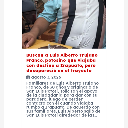
e
n
t
r
Buscan a Luis Alberto Trujano
Franco, potosino que viajaba
a
con destino a Irapuato, pero
desapareció en el trayecto
d
agosto 3, 2026
Familiares de Luis Alberto Trujano
Franco, de 30 años y originario de
a
San Luis Potosí, solicitan el apoyo
de la ciudadanía para dar con su
paradero, luego de perder
contacto con él cuando viajaba
s
rumbo a Irapuato. De acuerdo con
sus familiares, Luis Alberto salió de
San Luis Potosí alrededor de las…