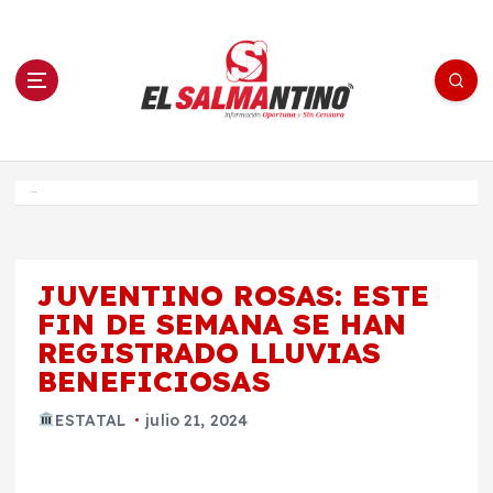
S
a
l
t
a
r
a
l
c
o
El Salmantino - medios/noticias/editorial
n
t
e
Inicio
n
i
d
o
JUVENTINO ROSAS: ESTE
FIN DE SEMANA SE HAN
REGISTRADO LLUVIAS
BENEFICIOSAS
ESTATAL
julio 21, 2024