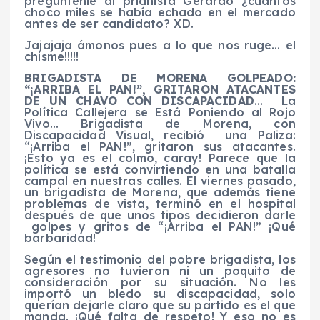
pregúntenle al prianista Gerardo ¿cuántos
choco miles se había echado en el mercado
antes de ser candidato? XD.
Jajajaja ámonos pues a lo que nos ruge… el
chisme!!!!!
BRIGADISTA DE MORENA GOLPEADO:
“¡ARRIBA EL PAN!”, GRITARON ATACANTES
DE UN CHAVO CON DISCAPACIDAD
… La
Política Callejera se Está Poniendo al Rojo
Vivo… Brigadista de Morena, con
Discapacidad Visual, recibió una Paliza:
“¡Arriba el PAN!”, gritaron sus atacantes.
¡Esto ya es el colmo, caray! Parece que la
política se está convirtiendo en una batalla
campal en nuestras calles. El viernes pasado,
un brigadista de Morena, que además tiene
problemas de vista, terminó en el hospital
después de que unos tipos decidieron darle
golpes y gritos de “¡Arriba el PAN!” ¡Qué
barbaridad!
Según el testimonio del pobre brigadista, los
agresores no tuvieron ni un poquito de
consideración por su situación. No les
importó un bledo su discapacidad, solo
querían dejarle claro que su partido es el que
manda. ¡Qué falta de respeto! Y eso no es