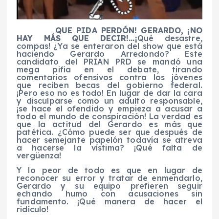
QUE PIDA PERDÓN! GERARDO, ¡NO
HAY MÁS QUE DECIR!…¡
Qué desastre,
compas! ¿Ya se enteraron del show que está
haciendo Gerardo Arredondo? Este
candidato del PRIAN PRD se mandó una
mega pifia en el debate, tirando
comentarios ofensivos contra los jóvenes
que reciben becas del gobierno federal.
¡Pero eso no es todo! En lugar de dar la cara
y disculparse como un adulto responsable,
¡se hace el ofendido y empieza a acusar a
todo el mundo de conspiración! La verdad es
que la actitud del Gerardo es más que
patética. ¿Cómo puede ser que después de
hacer semejante papelón todavía se atreva
a hacerse la vístima? ¡Qué falta de
vergüenza!
Y lo peor de todo es que en lugar de
reconocer su error y tratar de enmendarlo,
Gerardo y su equipo prefieren seguir
echando humo con acusaciones sin
fundamento. ¡Qué manera de hacer el
ridículo!