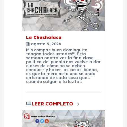
c
i
ó
La Chachalaca
n
agosto 9, 2026
Mis compas buen dominguito
d
tengan todos ustedes!!! Esta
semana oootra vez la fina clase
política del pueblo nos vuelve a dar
clases de cómo no se deben
e
conducir y hacer las cosas, bueno,
es que la mera neta uno se anda
enterando de cada cosa que…
e
cuando salgan a la luz la…
n
LEER COMPLETO
t