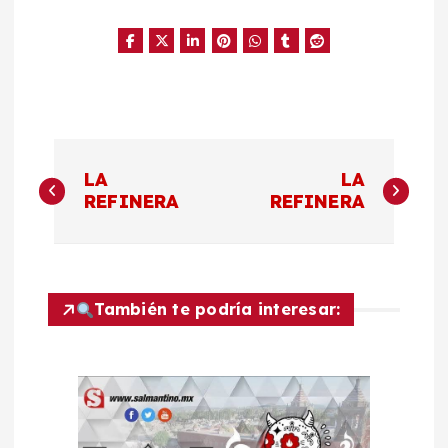
N
LA
LA
a
REFINERA
REFINERA
v
e
También te podría interesar:
g
a