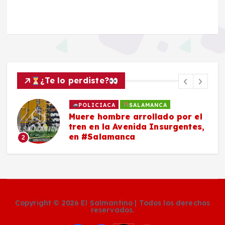
¿Te lo perdiste?
POLICIACA
SALAMANCA
Secuestran a un hombre en la
,
comunidad de Barrón, en
#Salamanca
3
Copyright © 2026 El Salmantino | Todos los derechos
reservados.