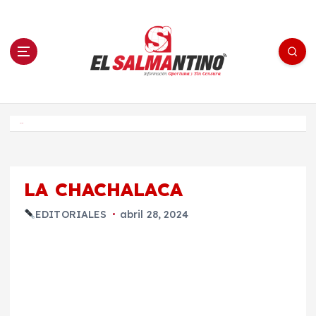
S
a
l
t
a
r
a
l
c
o
El Salmantino - medios/noticias/editorial
n
t
e
Inicio
n
i
d
o
LA CHACHALACA
EDITORIALES
abril 28, 2024