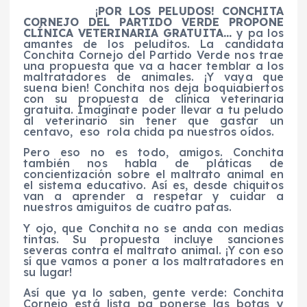
¡
POR LOS PELUDOS! CONCHITA
CORNEJO DEL PARTIDO VERDE PROPONE
CLÍNICA VETERINARIA GRATUITA…
y pa los
amantes de los peluditos. La candidata
Conchita Cornejo del Partido Verde nos trae
una propuesta que va a hacer temblar a los
maltratadores de animales. ¡Y vaya que
suena bien! Conchita nos deja boquiabiertos
con su propuesta de clínica veterinaria
gratuita. Imagínate poder llevar a tu peludo
al veterinario sin tener que gastar un
centavo, eso rola chida pa nuestros oídos.
Pero eso no es todo, amigos. Conchita
también nos habla de pláticas de
concientización sobre el maltrato animal en
el sistema educativo. Así es, desde chiquitos
van a aprender a respetar y cuidar a
nuestros amiguitos de cuatro patas.
Y ojo, que Conchita no se anda con medias
tintas. Su propuesta incluye sanciones
severas contra el maltrato animal. ¡Y con eso
sí que vamos a poner a los maltratadores en
su lugar!
Así que ya lo saben, gente verde: Conchita
Cornejo está lista pa ponerse las botas y