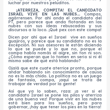
luchar por nuestros peluditos.
¡ATERRIZA, COMPITA! EL CANDIDATO
ISRAEL VIVE EN LAS NUBES…
Compas,
agárrensen. Por ahí anda el candidato del
PT, pero parece que anda flotando en las
nubes con sus ideas rebuscadas y sus
discursos a lo loco. ¡Qué pex con este compa!
Dicen por ahí que el Israel vive en sueños
guajiros, y parece que su candidato no es la
excepción. Ni sus asesores le están diciendo
lo que se puede y lo que no, porque el
compa habla nomás al aigre, sin ton ni son.
¿Cómo esperan que lo tomen en serio si ni él
mismo sabe de qué está hablando?
Ojalá que este cuate aterrice pronto, porque
andar hablando sin conocimiento de causa
no es lo más chido. La política no es un juego
de fantasía, compa, ¡aquí se trata de
trabajar de verdad por la gente!
Así que ya lo saben, raza: ¡a ver si el
candidato Israel se pone las pilas y aterriza
de una buena vez! Porque vivir en las nubes
está bien para los sueños, pero para
gobernar, ¡hay que tener los pies en la tierra!