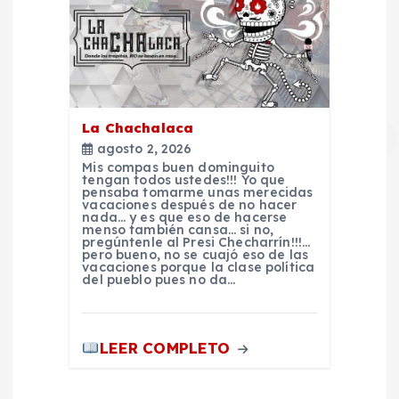
r
a
d
a
La Chachalaca
agosto 2, 2026
s
Mis compas buen dominguito
tengan todos ustedes!!! Yo que
pensaba tomarme unas merecidas
vacaciones después de no hacer
nada… y es que eso de hacerse
menso también cansa… si no,
pregúntenle al Presi Checharrín!!!…
pero bueno, no se cuajó eso de las
vacaciones porque la clase política
del pueblo pues no da…
LEER COMPLETO