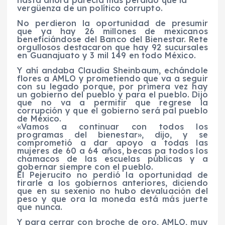
vergüenza de un político corrupto.
No perdieron la oportunidad de presumir
que ya hay 26 millones de mexicanos
beneficiándose del Banco del Bienestar. Rete
orgullosos destacaron que hay 92 sucursales
en Guanajuato y 3 mil 149 en todo México.
Y ahí andaba Claudia Sheinbaum, echándole
flores a AMLO y prometiendo que va a seguir
con su legado porque, por primera vez hay
un gobierno del pueblo y para el pueblo. Dijo
que no va a permitir que regrese la
corrupción y que el gobierno será pal pueblo
de México.
«Vamos a continuar con todos los
programas del bienestar», dijo, y se
comprometió a dar apoyo a todas las
mujeres de 60 a 64 años, becas pa todos los
chamacos de las escuelas públicas y a
gobernar siempre con el pueblo.
El Pejerucito no perdió la oportunidad de
tirarle a los gobiernos anteriores, diciendo
que en su sexenio no hubo devaluación del
peso y que ora la moneda está más juerte
que nunca.
Y para cerrar con broche de oro, AMLO, muy