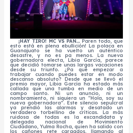
¡HAY TIRO! MC VS PAN…
Paren todo, que
esto está en plena ebullición! La polaca en
Guanajuato se ha vuelto un auténtico
desastre, y no es pa menos. La nueva
gobernadora electa, Libia García, parece
que decidió tomarse unas largas vacaciones
desde su triunfo. ¿Pa qué empezar a
trabajar cuando puedes estar en modo
descanso absoluto? Desde que se llevó el
premio mayor, Libia García ha estado más
callada que una tumba en medio de un
campo santo. Ni un anuncio, ni un
nombramiento, ni siquiera un “Hola, soy su
nueva gobernadora”. Este silencio sepulcral
ya prendió las alarmas y desatado un
verdadero torbellino de críticas. La más
ruidosa de todas es la excandidata y
delegada nacional de Movimiento
Ciudadano, Yulma Rocha, quien ha salido con
los cañones rete cargados, llamando al