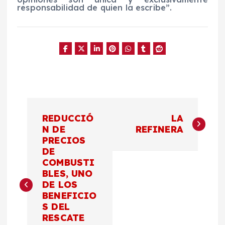
responsabilidad de quien la escribe”.
N
REDUCCIÓ
LA
a
N DE
REFINERA
PRECIOS
DE
v
COMBUSTI
BLES, UNO
e
DE LOS
BENEFICIO
g
S DEL
RESCATE