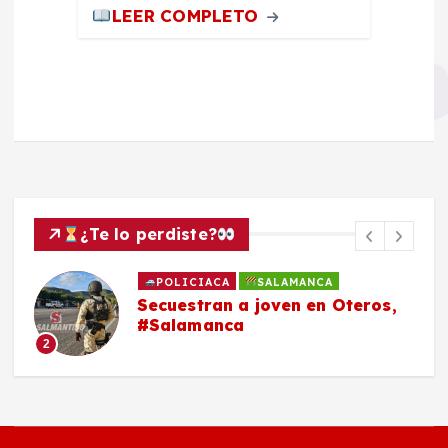
LEER COMPLETO
¿Te lo perdiste?
EDITORIALES
La Chachalaca
3