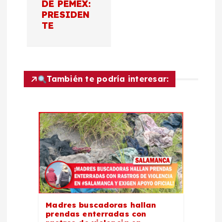
a
DE PEMEX:
PRESIDEN
c
TE
i
ó
También te podría interesar:
n
d
e
e
n
Madres buscadoras hallan
prendas enterradas con