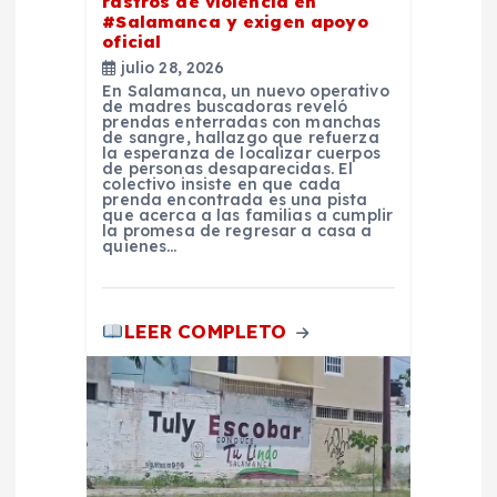
t
rastros de violencia en
#Salamanca y exigen apoyo
oficial
r
julio 28, 2026
En Salamanca, un nuevo operativo
a
de madres buscadoras reveló
prendas enterradas con manchas
de sangre, hallazgo que refuerza
la esperanza de localizar cuerpos
d
de personas desaparecidas. El
colectivo insiste en que cada
prenda encontrada es una pista
a
que acerca a las familias a cumplir
la promesa de regresar a casa a
quienes…
s
LEER COMPLETO