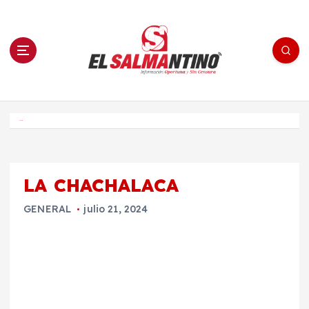
S
a
l
t
a
r
a
l
c
o
El Salmantino - medios/noticias/editorial
n
t
e
Inicio
n
i
d
o
LA CHACHALACA
GENERAL
julio 21, 2024