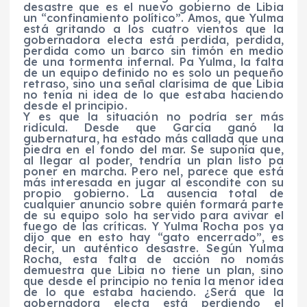
desastre que es el nuevo gobierno de Libia
un “confinamiento político”. Amos, que Yulma
está gritando a los cuatro vientos que la
gobernadora electa está perdida, perdida,
perdida como un barco sin timón en medio
de una tormenta infernal. Pa Yulma, la falta
de un equipo definido no es solo un pequeño
retraso, sino una señal clarísima de que Libia
no tenía ni idea de lo que estaba haciendo
desde el principio.
Y es que la situación no podría ser más
ridícula. Desde que García ganó la
gubernatura, ha estado más callada que una
piedra en el fondo del mar. Se suponía que,
al llegar al poder, tendría un plan listo pa
poner en marcha. Pero nel, parece que está
más interesada en jugar al escondite con su
propio gobierno. La ausencia total de
cualquier anuncio sobre quién formará parte
de su equipo solo ha servido para avivar el
fuego de las críticas. Y Yulma Rocha pos ya
dijo que en esto hay “gato encerrado”, es
decir, un auténtico desastre. Según Yulma
Rocha, esta falta de acción no nomás
demuestra que Libia no tiene un plan, sino
que desde el principio no tenía la menor idea
de lo que estaba haciendo. ¿Será que la
gobernadora electa está perdiendo el