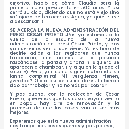
emotivo, habló de cómo Claudia será la
primera mujer presidenta en 500 años.
Y así
cerró su ciclo, diciendo que no está viejo sino
«aflojado de terracería». Agua, ya quiere irse
a descansar!!!
SE ACERCA LA NUEVA ADMINISTRACIÓN DEL
PRESI CÉSAR PRIETO…
Pos ya estamos a la
vuelta de la esquina de la nueva
administración del presi César Prieto, y pos
ya queremos ver lo que viene. Ya es hora de
decirle adiós a los regidores que nunca
trabajaron, que nomás se la pasaron
rascándose la panza y ahora ni siquiera se
aparecen a chambear. ( y a quien le quede el
sacote) Pero, ¡ah cómo siguen cobrando su
lanita completita! Ni vergüenza tienen,
¿verdad? Ojalá así de cumplidores hubieran
sido pa’ trabajar y no nomás pa’ cobrar.
Y pos bueno, con la reelección de César
Prieto, queremos que las cosas vayan viento
en popa… hay aire de renovación y la
promesa de que las cosas van a ser más
mejores.
Esperemos que esta nueva administración
nos traiga más cosas güenas y pos pa eso,