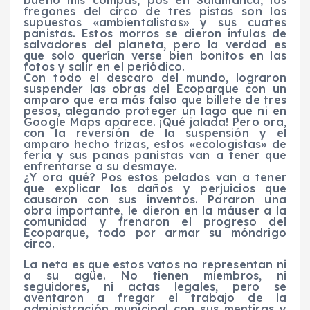
fregones del circo de tres pistas son los
supuestos «ambientalistas» y sus cuates
panistas. Estos morros se dieron ínfulas de
salvadores del planeta, pero la verdad es
que solo querían verse bien bonitos en las
fotos y salir en el periódico.
Con todo el descaro del mundo, lograron
suspender las obras del Ecoparque con un
amparo que era más falso que billete de tres
pesos, alegando proteger un lago que ni en
Google Maps aparece. ¡Qué jalada! Pero ora,
con la reversión de la suspensión y el
amparo hecho trizas, estos «ecologistas» de
feria y sus panas panistas van a tener que
enfrentarse a su desmaye.
¿Y ora qué? Pos estos pelados van a tener
que explicar los daños y perjuicios que
causaron con sus inventos. Pararon una
obra importante, le dieron en la máuser a la
comunidad y frenaron el progreso del
Ecoparque, todo por armar su móndrigo
circo.
La neta es que estos vatos no representan ni
a su agüe. No tienen miembros, ni
seguidores, ni actas legales, pero se
aventaron a fregar el trabajo de la
administración municipal con sus mentiras y