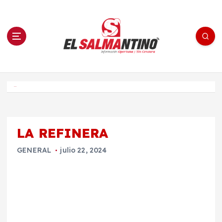
S
a
l
t
a
r
a
l
c
o
El Salmantino - medios/noticias/editorial
n
t
e
Inicio
n
i
d
o
LA REFINERA
GENERAL
julio 22, 2024