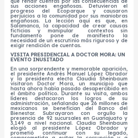
que rendir cuentas por las consecuencias de
sus acciones engañosas. Detuvieron el
progreso del Ecoparque y causaron
perjuicios a la comunidad por sus maniobras
engañosas. La lección aquí es que, en
Salamanca, la capacidad de crear causas
ficticias y manipular contextos sin
fundamento pone de manifiesto la
necesidad de un escrutinio más riguroso y de
exigir rendición de cuentas.
VISITA PRESIDENCIAL A DOCTOR MORA: UN
EVENTO INUSITADO
En una sorprendente y memorable aparición,
el presidente Andrés Manuel López Obrador
y la presidenta electa Claudia Sheinbaum
visitaron Doctor Mora, un municipio que
hasta ahora había pasado desapercibido en
el ámbito político. Durante su visita, ambos
líderes destacaron los logros de su
administración, señalando que 26 millones de
mexicanos se benefician del Banco del
Bienestar. Subrayaron con orgullo la
presencia de 92 sucursales en Guanajuato y
3,149 a nivel nacional. Claudia Sheinbaum
elogió al presidente López Obrador y
prometió continuar con su legado,
comprometida a evitar la corrupción y a