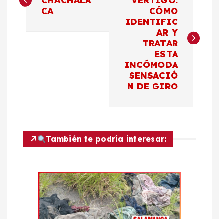
a
CHACHALA
VÉRTIGO:
CA
CÓMO
IDENTIFIC
v
AR Y
TRATAR
e
ESTA
INCÓMODA
g
SENSACIÓ
N DE GIRO
a
c
También te podría interesar:
i
ó
n