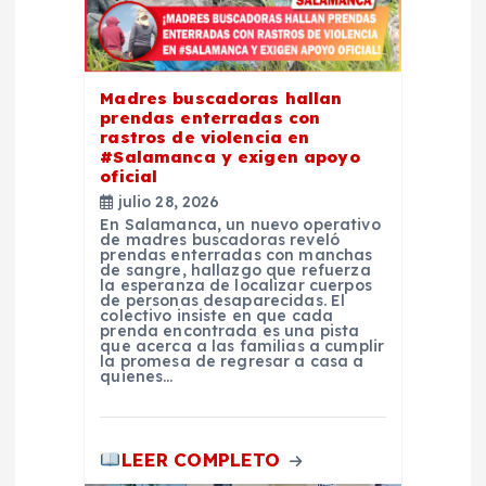
d
e
e
Madres buscadoras hallan
prendas enterradas con
rastros de violencia en
n
#Salamanca y exigen apoyo
oficial
t
julio 28, 2026
En Salamanca, un nuevo operativo
de madres buscadoras reveló
r
prendas enterradas con manchas
de sangre, hallazgo que refuerza
la esperanza de localizar cuerpos
de personas desaparecidas. El
a
colectivo insiste en que cada
prenda encontrada es una pista
que acerca a las familias a cumplir
d
la promesa de regresar a casa a
quienes…
a
LEER COMPLETO
s