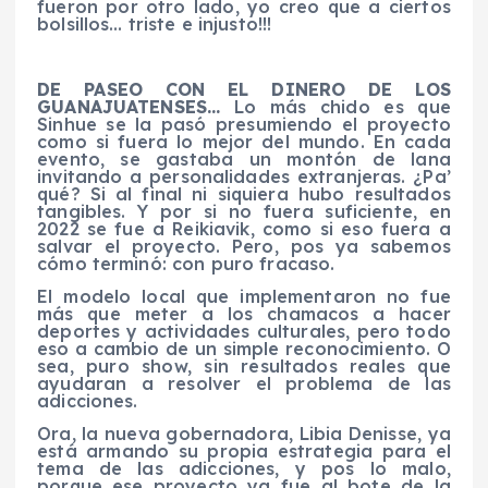
fueron por otro lado, yo creo que a ciertos
bolsillos… triste e injusto!!!
DE PASEO CON EL DINERO DE LOS
GUANAJUATENSES…
Lo más chido es que
Sinhue se la pasó presumiendo el proyecto
como si fuera lo mejor del mundo. En cada
evento, se gastaba un montón de lana
invitando a personalidades extranjeras. ¿Pa’
qué? Si al final ni siquiera hubo resultados
tangibles. Y por si no fuera suficiente, en
2022 se fue a Reikiavik, como si eso fuera a
salvar el proyecto. Pero, pos ya sabemos
cómo terminó: con puro fracaso.
El modelo local que implementaron no fue
más que meter a los chamacos a hacer
deportes y actividades culturales, pero todo
eso a cambio de un simple reconocimiento. O
sea, puro show, sin resultados reales que
ayudaran a resolver el problema de las
adicciones.
Ora, la nueva gobernadora, Libia Denisse, ya
está armando su propia estrategia para el
tema de las adicciones, y pos lo malo,
porque ese proyecto ya fue al bote de la