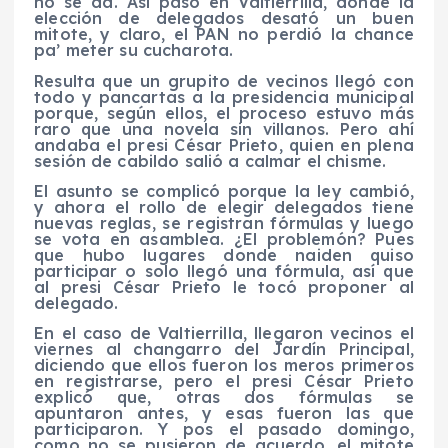
no se da. Así pasó en Valtierrilla, donde la
elección de delegados desató un buen
mitote, y claro, el PAN no perdió la chance
pa’ meter su cucharota.
Resulta que un grupito de vecinos llegó con
todo y pancartas a la presidencia municipal
porque, según ellos, el proceso estuvo más
raro que una novela sin villanos. Pero ahí
andaba el presi César Prieto, quien en plena
sesión de cabildo salió a calmar el chisme.
El asunto se complicó porque la ley cambió,
y ahora el rollo de elegir delegados tiene
nuevas reglas, se registran fórmulas y luego
se vota en asamblea. ¿El problemón? Pues
que hubo lugares donde naiden quiso
participar o solo llegó una fórmula, así que
al presi César Prieto le tocó proponer al
delegado.
En el caso de Valtierrilla, llegaron vecinos el
viernes al changarro del Jardín Principal,
diciendo que ellos fueron los meros primeros
en registrarse, pero el presi César Prieto
explicó que, otras dos fórmulas se
apuntaron antes, y esas fueron las que
participaron. Y pos el pasado domingo,
como no se pusieron de acuerdo, el mitote