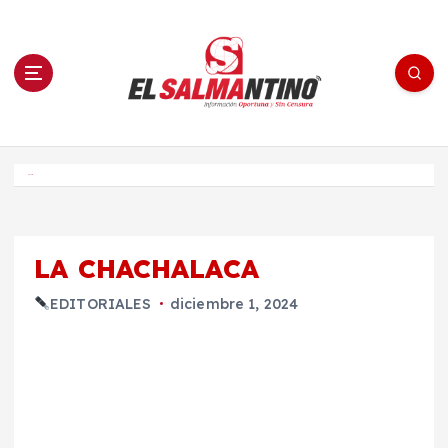
S
a
l
t
a
r
a
l
c
o
El Salmantino - medios/noticias/editorial
n
t
e
Inicio
n
i
d
o
LA CHACHALACA
EDITORIALES
diciembre 1, 2024