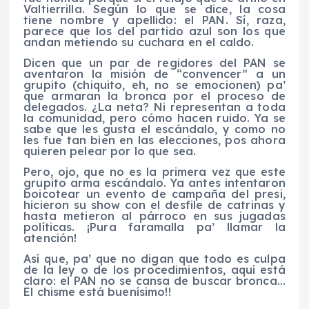
Valtierrilla. Según lo que se dice, la cosa
tiene nombre y apellido: el PAN. Sí, raza,
parece que los del partido azul son los que
andan metiendo su cuchara en el caldo.
Dicen que un par de regidores del PAN se
aventaron la misión de “convencer” a un
grupito (chiquito, eh, no se emocionen) pa’
que armaran la bronca por el proceso de
delegados. ¿La neta? Ni representan a toda
la comunidad, pero cómo hacen ruido. Ya se
sabe que les gusta el escándalo, y como no
les fue tan bien en las elecciones, pos ahora
quieren pelear por lo que sea.
Pero, ojo, que no es la primera vez que este
grupito arma escándalo. Ya antes intentaron
boicotear un evento de campaña del presi,
hicieron su show con el desfile de catrinas y
hasta metieron al párroco en sus jugadas
políticas. ¡Pura faramalla pa’ llamar la
atención!
Así que, pa’ que no digan que todo es culpa
de la ley o de los procedimientos, aquí está
claro: el PAN no se cansa de buscar bronca…
El chisme está buenísimo!!