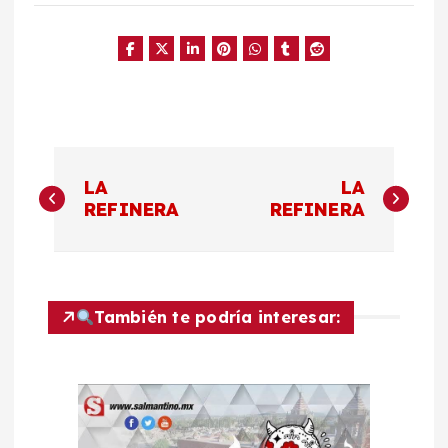
N
LA
LA
a
REFINERA
REFINERA
v
e
También te podría interesar:
g
a