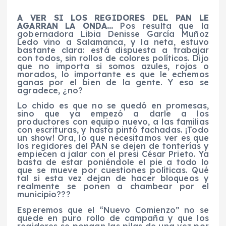
A VER SI LOS REGIDORES DEL PAN LE
AGARRAN LA ONDA…
Pos resulta que la
gobernadora Libia Denisse García Muñoz
Ledo vino a Salamanca, y la neta, estuvo
bastante clara: está dispuesta a trabajar
con todos, sin rollos de colores políticos. Dijo
que no importa si somos azules, rojos o
morados, lo importante es que le echemos
ganas por el bien de la gente. Y eso se
agradece, ¿no?
Lo chido es que no se quedó en promesas,
sino que ya empezó a darle a los
productores con equipo nuevo, a las familias
con escrituras, y hasta pintó fachadas. ¡Todo
un show! Ora, lo que necesitamos ver es que
los regidores del PAN se dejen de tonterías y
empiecen a jalar con el presi César Prieto. Ya
basta de estar poniéndole el pie a todo lo
que se mueve por cuestiones políticas. Qué
tal si esta vez dejan de hacer bloqueos y
realmente se ponen a chambear por el
municipio???
Esperemos que el “Nuevo Comienzo” no se
quede en puro rollo de campaña y que los
regidores se pongan las pilas de una vez por