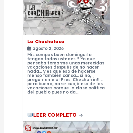
c
i
ó
La Chachalaca
n
agosto 2, 2026
Mis compas buen dominguito
d
tengan todos ustedes!!! Yo que
pensaba tomarme unas merecidas
vacaciones después de no hacer
nada… y es que eso de hacerse
e
menso también cansa… si no,
pregúntenle al Presi Checharrín!!!…
pero bueno, no se cuajó eso de las
e
vacaciones porque la clase política
del pueblo pues no da…
n
LEER COMPLETO
t