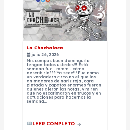
r
a
d
a
La Chachalaca
julio 26, 2026
s
Mis compas buen dominguito
tengan todos ustedes!!! Está
semana fue… mmm… cómo
describirlo??? Ya seee!!! Fue como
un verdadero circo en el que los
animadores de nariz roja, cara
pintada y zapatos enormes fueron
quienes dieron las notas, y miren
que no escatimaron en trucos y en
actuaciones para hacernos la
semana…
LEER COMPLETO