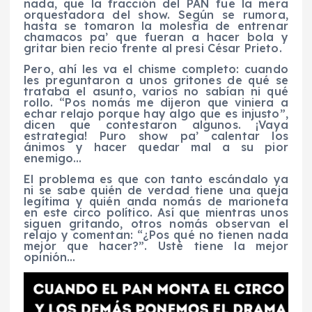
nada, que la fracción del PAN fue la mera
orquestadora del show. Según se rumora,
hasta se tomaron la molestia de entrenar
chamacos pa’ que fueran a hacer bola y
gritar bien recio frente al presi César Prieto.
Pero, ahí les va el chisme completo: cuando
les preguntaron a unos gritones de qué se
trataba el asunto, varios no sabían ni qué
rollo. “Pos nomás me dijeron que viniera a
echar relajo porque hay algo que es injusto”,
dicen que contestaron algunos. ¡Vaya
estrategia! Puro show pa’ calentar los
ánimos y hacer quedar mal a su pior
enemigo…
El problema es que con tanto escándalo ya
ni se sabe quién de verdad tiene una queja
legítima y quién anda nomás de marioneta
en este circo político. Así que mientras unos
siguen gritando, otros nomás observan el
relajo y comentan: “¿Pos qué no tienen nada
mejor que hacer?”. Usté tiene la mejor
opinión…