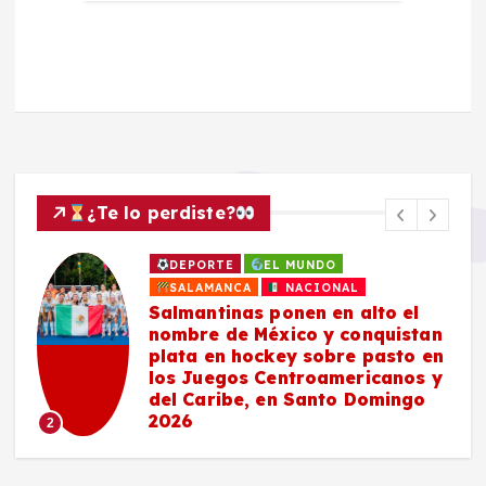
¿Te lo perdiste?
SALAMANCA
Estudiantes de DICIS
#Salamanca llegan a la final
 el
nacional del «Game Jam» del
istan
INAH en el Castillo de
to en
Chapultepec con videojuego
nos y
sobre patrimonio cultural
ngo
3