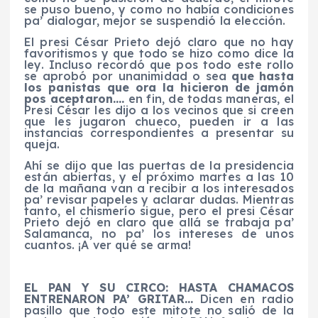
se puso bueno, y como no había condiciones
pa’ dialogar, mejor se suspendió la elección.
El presi César Prieto dejó claro que no hay
favoritismos y que todo se hizo como dice la
ley. Incluso recordó que pos todo este rollo
se aprobó por unanimidad o sea
que hasta
los panistas que ora la hicieron de jamón
pos aceptaron….
en fin, de todas maneras, el
Presi César les dijo a los vecinos que si creen
que les jugaron chueco, pueden ir a las
instancias correspondientes a presentar su
queja.
Ahí se dijo que las puertas de la presidencia
están abiertas, y el próximo martes a las 10
de la mañana van a recibir a los interesados
pa’ revisar papeles y aclarar dudas. Mientras
tanto, el chismerío sigue, pero el presi César
Prieto dejó en claro que allá se trabaja pa’
Salamanca, no pa’ los intereses de unos
cuantos. ¡A ver qué se arma!
EL PAN Y SU CIRCO: HASTA CHAMACOS
ENTRENARON PA’ GRITAR…
Dicen en radio
pasillo que todo este mitote no salió de la