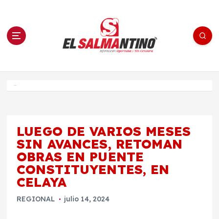
S
a
l
t
a
r
a
l
c
o
El Salmantino - medios/noticias/editorial
n
t
e
Inicio
n
i
d
o
LUEGO DE VARIOS MESES
SIN AVANCES, RETOMAN
OBRAS EN PUENTE
CONSTITUYENTES, EN
CELAYA
REGIONAL
julio 14, 2024