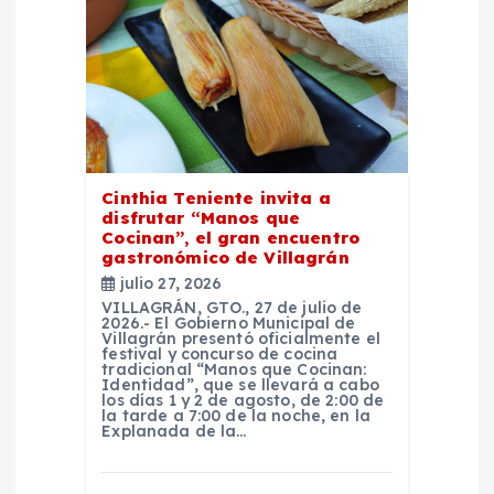
n
d
e
e
Cinthia Teniente invita a
n
disfrutar “Manos que
Cocinan”, el gran encuentro
t
gastronómico de Villagrán
julio 27, 2026
r
VILLAGRÁN, GTO., 27 de julio de
2026.- El Gobierno Municipal de
Villagrán presentó oficialmente el
festival y concurso de cocina
a
tradicional “Manos que Cocinan:
Identidad”, que se llevará a cabo
los días 1 y 2 de agosto, de 2:00 de
d
la tarde a 7:00 de la noche, en la
Explanada de la…
a