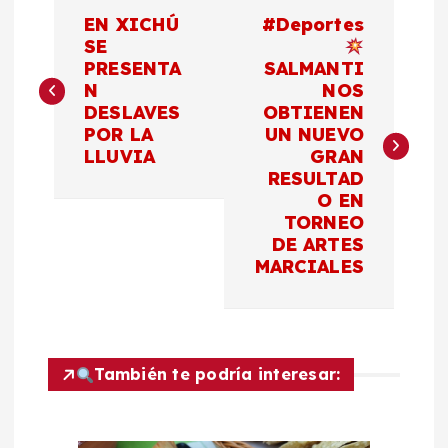
N
EN XICHÚ
#Deportes
a
SE
PRESENTA
SALMANTI
N
NOS
v
DESLAVES
OBTIENEN
POR LA
UN NUEVO
e
LLUVIA
GRAN
RESULTAD
g
O EN
TORNEO
a
DE ARTES
MARCIALES
c
i
También te podría interesar:
ó