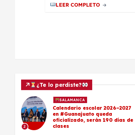
t
LEER COMPLETO
r
a
d
a
s
¿Te lo perdiste?
SALAMANCA
Calendario escolar 2026–2027
al
en #Guanajuato queda
el
oficializado, serán 190 días de
clases
2
o