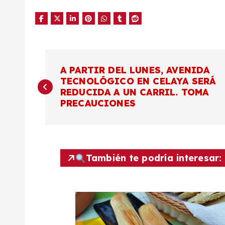
N
A PARTIR DEL LUNES, AVENIDA
TECNOLÓGICO EN CELAYA SERÁ
a
REDUCIDA A UN CARRIL. TOMA
PRECAUCIONES
v
e
También te podría interesar:
g
a