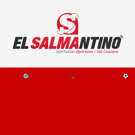
El Salmantino - medios/noticias/editorial
NAL
EL MUNDO
EDITORIALES
D