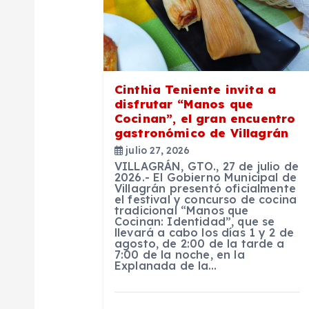
c
i
ó
Cinthia Teniente invita a
disfrutar “Manos que
n
Cocinan”, el gran encuentro
gastronómico de Villagrán
julio 27, 2026
d
VILLAGRÁN, GTO., 27 de julio de
2026.- El Gobierno Municipal de
Villagrán presentó oficialmente
e
el festival y concurso de cocina
tradicional “Manos que
Cocinan: Identidad”, que se
e
llevará a cabo los días 1 y 2 de
agosto, de 2:00 de la tarde a
7:00 de la noche, en la
Explanada de la…
n